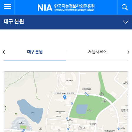
본
전
전체메뉴 열기
검
한국지능정보사회진흥원
문
체
바
메
로
뉴
가
바
대구 본원
기
로
가
기
찾아오시는 길
대구 본원
서울사무소
대구 본원