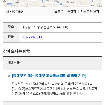
로드뷰
길찾기
지도 크게 보기
주소
대구광역시 동구 첨단로 53 (41068)
전화
053-230-1114
찾아오시는 방법
대중교통
[동대구역 또는 동대구 고속버스터미널 출발 기준]
도시철도 1호선 동대구역 승차 → 안심역 도착(약 20분 소요) →
[1번 출구]버스정류장에서 동구4-1번 노선버스 환승 → 5개 정류장
이동 후(약 10분 소요) 한국지능정보사회진흥원 앞 하차