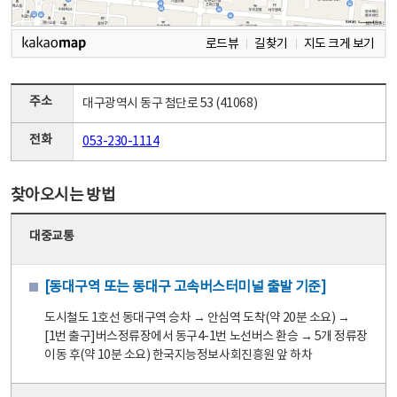
로드뷰
길찾기
지도 크게 보기
주소
대구광역시 동구 첨단로 53 (41068)
전화
053-230-1114
찾아오시는 방법
대중교통
[동대구역 또는 동대구 고속버스터미널 출발 기준]
도시철도 1호선 동대구역 승차 → 안심역 도착(약 20분 소요) →
[1번 출구]버스정류장에서 동구4-1번 노선버스 환승 → 5개 정류장
이동 후(약 10분 소요) 한국지능정보사회진흥원 앞 하차