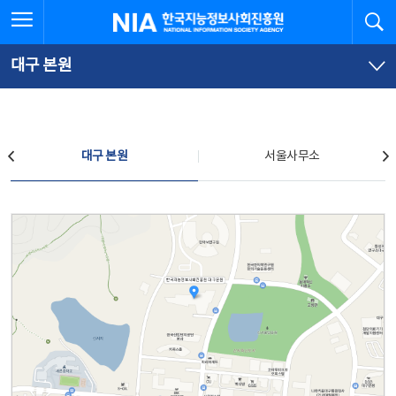
본
전
전체메뉴 열기
검
한국지능정보사회진흥원
문
체
바
메
로
뉴
가
바
대구 본원
기
로
가
기
찾아오시는 길
대구 본원
서울사무소
대구 본원