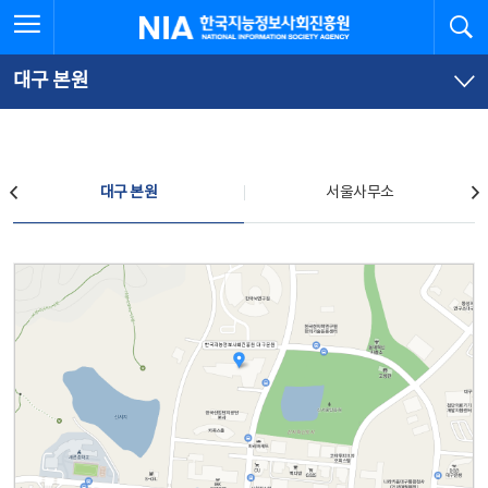
본
전
전체메뉴 열기
검
한국지능정보사회진흥원
문
체
바
메
로
뉴
가
바
대구 본원
기
로
가
기
찾아오시는 길
대구 본원
서울사무소
대구 본원