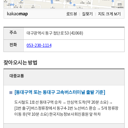
로드뷰
길찾기
지도 크게 보기
주소
대구광역시 동구 첨단로 53 (41068)
전화
053-230-1114
찾아오시는 방법
대중교통
[동대구역 또는 동대구 고속버스터미널 출발 기준]
도시철도 1호선 동대구역 승차 → 안심역 도착(약 20분 소요) →
[1번 출구]버스정류장에서 동구4-1번 노선버스 환승 → 5개 정류장
이동 후(약 10분 소요) 한국지능정보사회진흥원 앞 하차