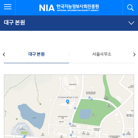
본
전
전체메뉴 열기
검
한국지능정보사회진흥원
문
체
바
메
로
뉴
가
바
대구 본원
기
로
가
기
찾아오시는 길
대구 본원
서울사무소
대구 본원