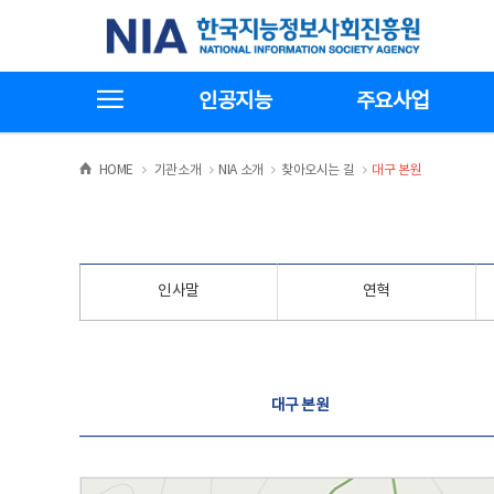
본
전
한국지능정보사회진흥원
문
체
바
메
로
뉴
가
바
전체메뉴보기
기
로
인공지능
주요사업
가
기
>
>
>
>
HOME
기관소개
NIA 소개
찾아오시는 길
대구 본원
인사말
연혁
찾아오시는 길
대구 본원
대구 본원