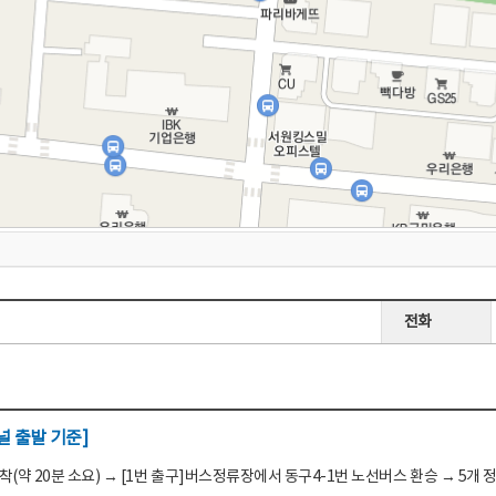
전화
 출발 기준]
(약 20분 소요) → [1번 출구]버스정류장에서 동구4-1번 노선버스 환승 → 5개