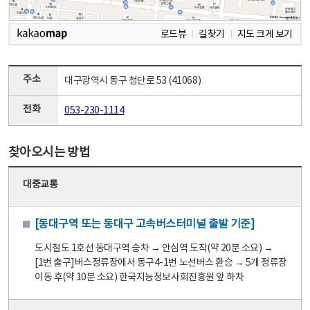
로드뷰
길찾기
지도 크게 보기
주소
대구광역시 동구 첨단로 53 (41068)
전화
053-230-1114
찾아오시는 방법
대중교통
[동대구역 또는 동대구 고속버스터미널 출발 기준]
도시철도 1호선 동대구역 승차 → 안심역 도착(약 20분 소요) →
[1번 출구]버스정류장에서 동구4-1번 노선버스 환승 → 5개 정류장
이동 후(약 10분 소요) 한국지능정보사회진흥원 앞 하차