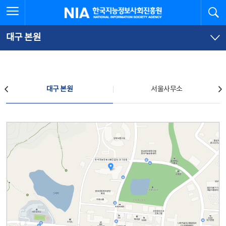
본
전
전체메뉴 열기
검
한국지능정보사회진흥원
문
체
바
메
로
뉴
가
바
대구 본원
기
로
가
기
찾아오시는 길
대구 본원
서울사무소
대구 본원