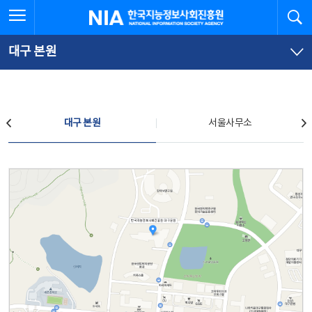
본
전
전체메뉴 열기
검
한국지능정보사회진흥원
문
체
바
메
로
뉴
가
바
대구 본원
기
로
가
기
찾아오시는 길
대구 본원
서울사무소
대구 본원