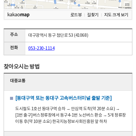
로드뷰
길찾기
지도 크게 보기
주소
대구광역시 동구 첨단로 53 (41068)
전화
053-230-1114
찾아오시는 방법
대중교통
[동대구역 또는 동대구 고속버스터미널 출발 기준]
도시철도 1호선 동대구역 승차 → 안심역 도착(약 20분 소요) →
[1번 출구]버스정류장에서 동구4-1번 노선버스 환승 → 5개 정류장
이동 후(약 10분 소요) 한국지능정보사회진흥원 앞 하차