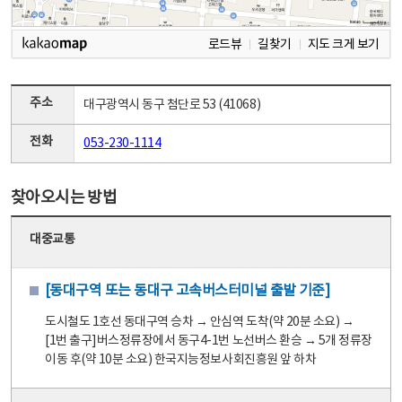
로드뷰
길찾기
지도 크게 보기
주소
대구광역시 동구 첨단로 53 (41068)
전화
053-230-1114
찾아오시는 방법
대중교통
[동대구역 또는 동대구 고속버스터미널 출발 기준]
도시철도 1호선 동대구역 승차 → 안심역 도착(약 20분 소요) →
[1번 출구]버스정류장에서 동구4-1번 노선버스 환승 → 5개 정류장
이동 후(약 10분 소요) 한국지능정보사회진흥원 앞 하차