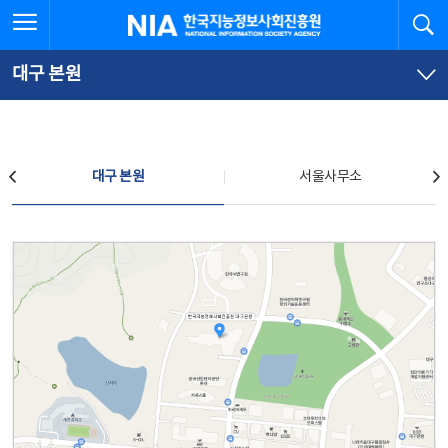
본
전
전체메뉴 열기
검
한국지능정보사회진흥원
문
체
바
메
로
뉴
가
바
대구 본원
기
로
가
기
찾아오시는 길
대구 본원
서울사무소
대구 본원