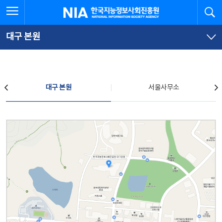
본
전
전체메뉴 열기
검
한국지능정보사회진흥원
문
체
바
메
로
뉴
가
바
대구 본원
기
로
가
기
찾아오시는 길
대구 본원
서울사무소
대구 본원