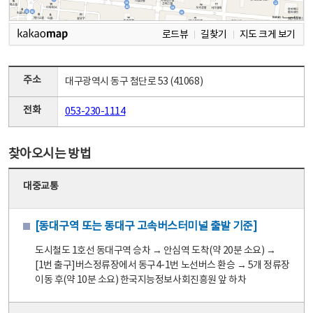
로드뷰
길찾기
지도 크게 보기
주소
대구광역시 동구 첨단로 53 (41068)
전화
053-230-1114
찾아오시는 방법
대중교통
[동대구역 또는 동대구 고속버스터미널 출발 기준]
도시철도 1호선 동대구역 승차 → 안심역 도착(약 20분 소요) →
[1번 출구]버스정류장에서 동구4-1번 노선버스 환승 → 5개 정류장
이동 후(약 10분 소요) 한국지능정보사회진흥원 앞 하차