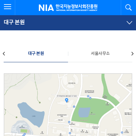
본
전
전체메뉴 열기
검
한국지능정보사회진흥원
문
체
바
메
로
뉴
가
바
대구 본원
기
로
가
기
찾아오시는 길
대구 본원
서울사무소
대구 본원