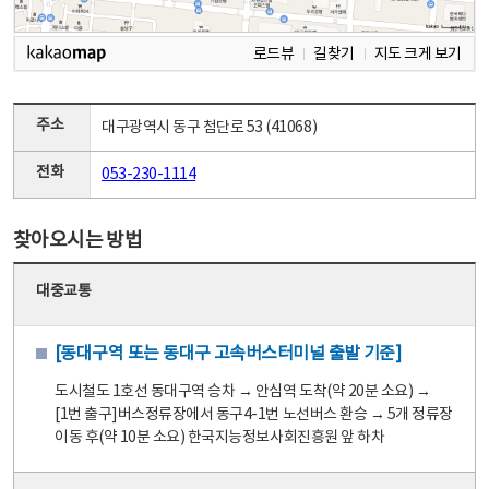
로드뷰
길찾기
지도 크게 보기
주소
대구광역시 동구 첨단로 53 (41068)
전화
053-230-1114
찾아오시는 방법
대중교통
[동대구역 또는 동대구 고속버스터미널 출발 기준]
도시철도 1호선 동대구역 승차 → 안심역 도착(약 20분 소요) →
[1번 출구]버스정류장에서 동구4-1번 노선버스 환승 → 5개 정류장
이동 후(약 10분 소요) 한국지능정보사회진흥원 앞 하차