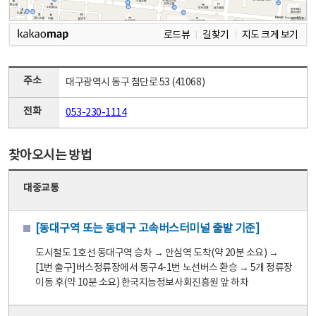
로드뷰
길찾기
지도 크게 보기
주소
대구광역시 동구 첨단로 53 (41068)
전화
053-230-1114
찾아오시는 방법
대중교통
[동대구역 또는 동대구 고속버스터미널 출발 기준]
도시철도 1호선 동대구역 승차 → 안심역 도착(약 20분 소요) →
[1번 출구]버스정류장에서 동구4-1번 노선버스 환승 → 5개 정류장
이동 후(약 10분 소요) 한국지능정보사회진흥원 앞 하차