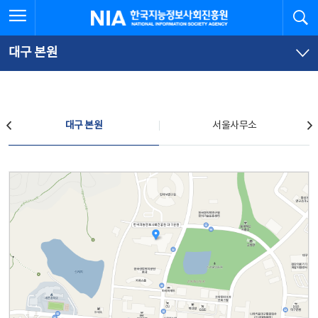
본
전
전체메뉴 열기
검
한국지능정보사회진흥원
문
체
바
메
로
뉴
가
바
대구 본원
기
로
가
기
찾아오시는 길
대구 본원
서울사무소
대구 본원