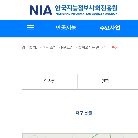
본
전
한국지능정보사회진흥원
문
체
바
메
로
뉴
가
바
전체메뉴보기
기
로
인공지능
주요사업
가
기
>
>
>
>
HOME
기관소개
NIA 소개
찾아오시는 길
대구 본원
인사말
연혁
찾아오시는 길
대구 본원
대구 본원