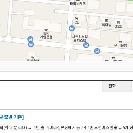
전화
 출발 기준]
(약 20분 소요) → [1번 출구]버스정류장에서 동구4-1번 노선버스 환승 → 5개