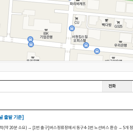
전화
 출발 기준]
(약 20분 소요) → [1번 출구]버스정류장에서 동구4-1번 노선버스 환승 → 5개