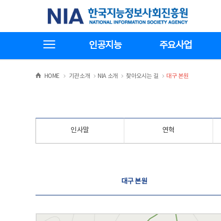
본
전
한국지능정보사회진흥원
문
체
바
메
로
뉴
가
바
전체메뉴보기
기
로
인공지능
주요사업
가
기
>
>
>
>
HOME
기관소개
NIA 소개
찾아오시는 길
대구 본원
인사말
연혁
찾아오시는 길
대구 본원
대구 본원