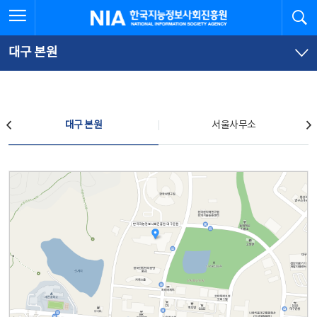
본
전
전체메뉴 열기
검
한국지능정보사회진흥원
문
체
바
메
로
뉴
가
바
대구 본원
기
로
가
기
찾아오시는 길
대구 본원
서울사무소
대구 본원