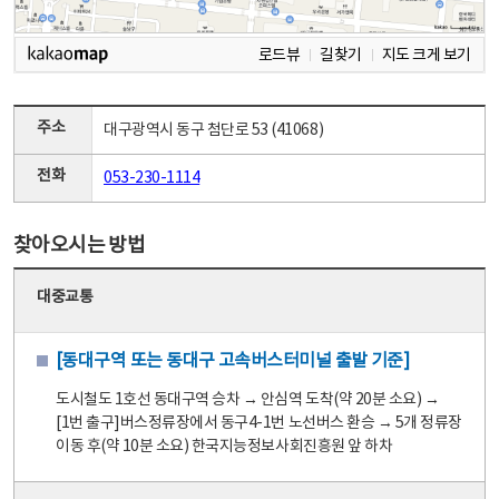
로드뷰
길찾기
지도 크게 보기
주소
대구광역시 동구 첨단로 53 (41068)
전화
053-230-1114
찾아오시는 방법
대중교통
[동대구역 또는 동대구 고속버스터미널 출발 기준]
도시철도 1호선 동대구역 승차 → 안심역 도착(약 20분 소요) →
[1번 출구]버스정류장에서 동구4-1번 노선버스 환승 → 5개 정류장
이동 후(약 10분 소요) 한국지능정보사회진흥원 앞 하차