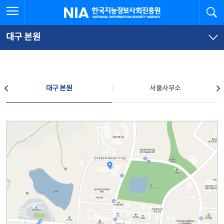
본
전
전체메뉴 열기
검
한국지능정보사회진흥원
문
체
바
메
로
뉴
가
바
대구 본원
기
로
가
기
찾아오시는 길
대구 본원
서울사무소
대구 본원