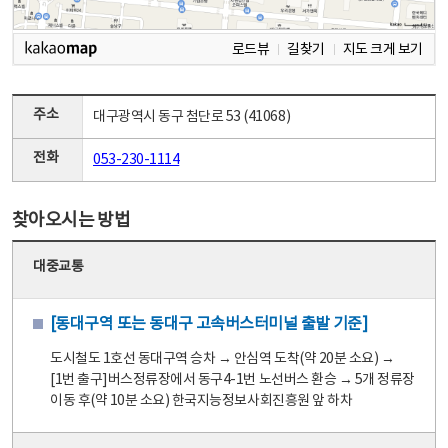
로드뷰
길찾기
지도 크게 보기
주소
대구광역시 동구 첨단로 53 (41068)
전화
053-230-1114
찾아오시는 방법
대중교통
[동대구역 또는 동대구 고속버스터미널 출발 기준]
도시철도 1호선 동대구역 승차 → 안심역 도착(약 20분 소요) →
[1번 출구]버스정류장에서 동구4-1번 노선버스 환승 → 5개 정류장
이동 후(약 10분 소요) 한국지능정보사회진흥원 앞 하차