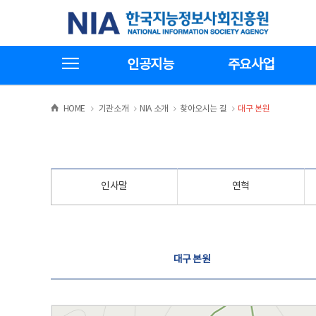
본
전
한국지능정보사회진흥원
문
체
바
메
로
뉴
가
바
전체메뉴보기
기
로
인공지능
주요사업
가
기
>
>
>
>
HOME
기관소개
NIA 소개
찾아오시는 길
대구 본원
인사말
연혁
찾아오시는 길
대구 본원
대구 본원