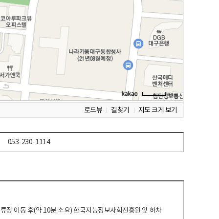
로드뷰
길찾기
지도 크게 보기
053-230-1114
 정류장 이동 후(약 10분 소요) 한국지능정보사회진흥원 앞 하차