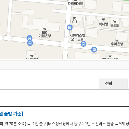
전화
 출발 기준]
(약 20분 소요) → [1번 출구]버스정류장에서 동구4-1번 노선버스 환승 → 5개