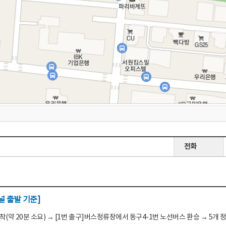
전화
 출발 기준]
(약 20분 소요) → [1번 출구]버스정류장에서 동구4-1번 노선버스 환승 → 5개