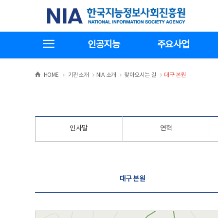
본
전
한국지능정보사회진흥원
문
체
바
메
로
뉴
가
바
전체메뉴보기
기
로
인공지능
주요사업
가
기
>
>
>
>
HOME
기관소개
NIA 소개
찾아오시는 길
대구 본원
인사말
연혁
찾아오시는 길
대구 본원
대구 본원