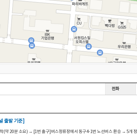
전화
 출발 기준]
(약 20분 소요) → [1번 출구]버스정류장에서 동구4-1번 노선버스 환승 → 5개