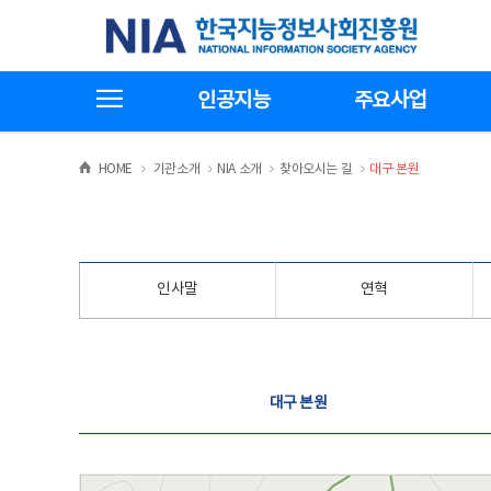
본
전
한국지능정보사회진흥원
문
체
바
메
로
뉴
가
바
전체메뉴보기
기
로
인공지능
주요사업
가
기
>
>
>
>
HOME
기관소개
NIA 소개
찾아오시는 길
대구 본원
인사말
연혁
찾아오시는 길
대구 본원
대구 본원