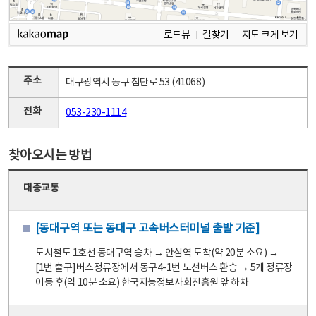
로드뷰
길찾기
지도 크게 보기
주소
대구광역시 동구 첨단로 53 (41068)
전화
053-230-1114
찾아오시는 방법
대중교통
[동대구역 또는 동대구 고속버스터미널 출발 기준]
도시철도 1호선 동대구역 승차 → 안심역 도착(약 20분 소요) →
[1번 출구]버스정류장에서 동구4-1번 노선버스 환승 → 5개 정류장
이동 후(약 10분 소요) 한국지능정보사회진흥원 앞 하차