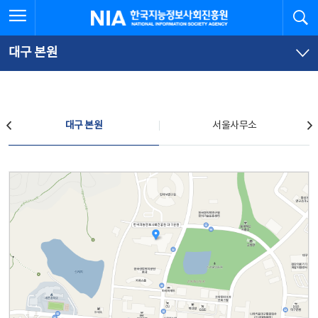
본
전
전체메뉴 열기
검
한국지능정보사회진흥원
문
체
바
메
로
뉴
가
바
대구 본원
기
로
가
기
찾아오시는 길
대구 본원
서울사무소
대구 본원