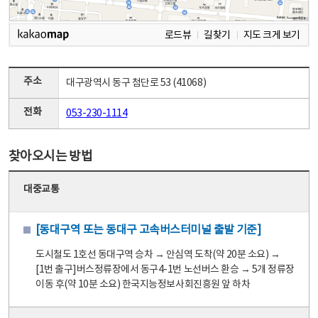
로드뷰
길찾기
지도 크게 보기
주소
대구광역시 동구 첨단로 53 (41068)
전화
053-230-1114
찾아오시는 방법
대중교통
[동대구역 또는 동대구 고속버스터미널 출발 기준]
도시철도 1호선 동대구역 승차 → 안심역 도착(약 20분 소요) →
[1번 출구]버스정류장에서 동구4-1번 노선버스 환승 → 5개 정류장
이동 후(약 10분 소요) 한국지능정보사회진흥원 앞 하차