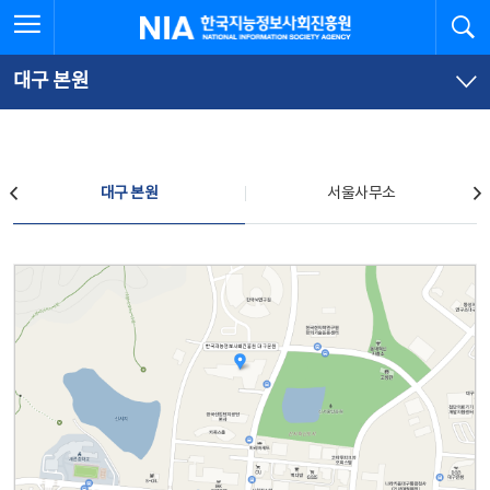
본
전
전체메뉴 열기
검
한국지능정보사회진흥원
문
체
바
메
로
뉴
가
바
대구 본원
기
로
가
기
찾아오시는 길
대구 본원
서울사무소
대구 본원