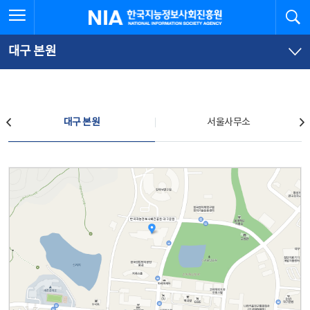
본
전
전체메뉴 열기
검
한국지능정보사회진흥원
문
체
바
메
로
뉴
가
바
대구 본원
기
로
가
기
찾아오시는 길
대구 본원
서울사무소
대구 본원