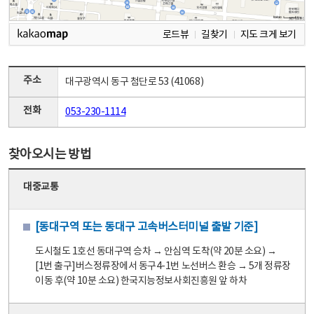
로드뷰
길찾기
지도 크게 보기
주소
대구광역시 동구 첨단로 53 (41068)
전화
053-230-1114
찾아오시는 방법
대중교통
[동대구역 또는 동대구 고속버스터미널 출발 기준]
도시철도 1호선 동대구역 승차 → 안심역 도착(약 20분 소요) →
[1번 출구]버스정류장에서 동구4-1번 노선버스 환승 → 5개 정류장
이동 후(약 10분 소요) 한국지능정보사회진흥원 앞 하차