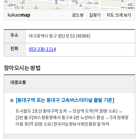
로드뷰
길찾기
지도 크게 보기
주소
대구광역시 동구 첨단로 53 (41068)
전화
053-230-1114
찾아오시는 방법
대중교통
[동대구역 또는 동대구 고속버스터미널 출발 기준]
도시철도 1호선 동대구역 승차 → 안심역 도착(약 20분 소요) →
[1번 출구]버스정류장에서 동구4-1번 노선버스 환승 → 5개 정류장
이동 후(약 10분 소요) 한국지능정보사회진흥원 앞 하차