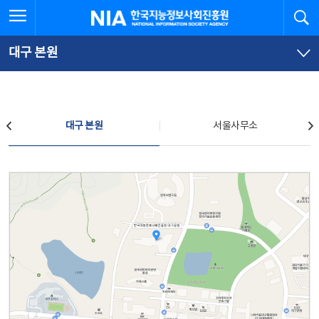
본
전
전체메뉴 열기
검
한국지능정보사회진흥원
문
체
바
메
로
뉴
가
바
대구 본원
기
로
가
기
찾아오시는 길
대구 본원
서울사무소
대구 본원