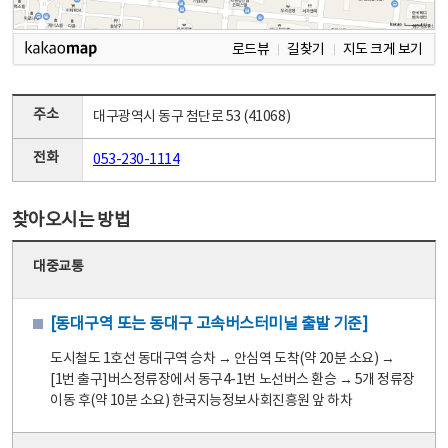
로드뷰
길찾기
지도 크게 보기
주소
대구광역시 동구 첨단로 53 (41068)
전화
053-230-1114
찾아오시는 방법
대중교통
[동대구역 또는 동대구 고속버스터미널 출발 기준]
도시철도 1호선 동대구역 승차 → 안심역 도착(약 20분 소요) →
[1번 출구]버스정류장에서 동구4-1번 노선버스 환승 → 5개 정류장
이동 후(약 10분 소요) 한국지능정보사회진흥원 앞 하차