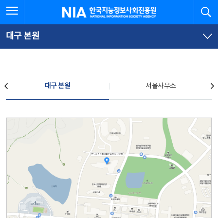
본
전
전체메뉴 열기
검
한국지능정보사회진흥원
문
체
바
메
로
뉴
가
바
대구 본원
기
로
가
기
찾아오시는 길
대구 본원
서울사무소
대구 본원