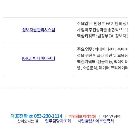
주요업무
: 범정부 EA 기반의 
정보자원관리시스템
사업의 추진성과를 종합적으로 분
핵심키워드
: 범정부EA, 정보
주요 업무
: 빅데이터센터 홈페이지
석을 위한 인프라 지원 및 교육정보
K-ICT 빅데이터센터
핵심키워드
: 인공지능, 빅데이터
명, 소셜분석, 데이터 크리에이터 
대표전화 ☏ 053-230-1114
개인정보처리방침
저작권 정책
업무담당자조회
사업별웹사이트연락처
찾아오시는 길