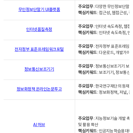
주요업무
: 다양한 무인정보단말기
무인정보단말기 UI플랫폼
핵심키워드
: 접근성, 웹접근성,
주요업무
: 인터넷 속도측정, 웹접
인터넷품질측정
핵심키워드
: 인터넷 속도측정, 
주요업무
: 전자정부 표준프레임워
전자정부 표준프레임워크포털
핵심키워드
: 다운로드, 개발가이
주요업무
: 정보통신보조기기 보급
정보통신보조기기
핵심키워드
: 보조기기, 정보통신
주요업무
: 한국연구재단의 등재
정보화정책 온라인논문투고
핵심키워드
: 정보화정책, 저널, 논문,
주요업무
: 지능정보기술 개발 촉
AI 허브
및 활용 확산
핵심키워드
:
인공지능 학습용 데이터,