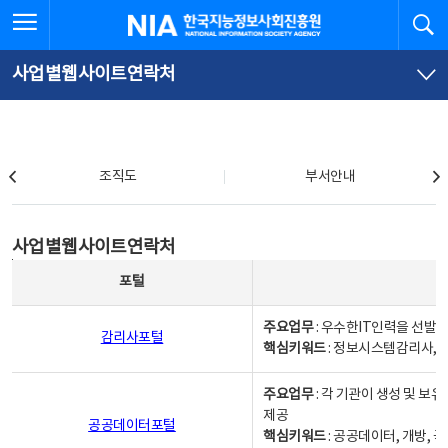
본
전
전체메뉴 열기
검
한국지능정보사회진흥원
문
체
바
메
로
뉴
가
바
사업별웹사이트연락처
기
로
가
기
조직도
조직도
부서안내
사업별웹사이트연락처
사업별웹사이트연락처
사업별웹사이트연락처 - 포털, 주요업무및 핵심키워드, 소관부서 및 담당자, 대표전화로 구성됨
포털
주요업무
: 우수한IT인력을 선발
감리사포털
핵심키워드
: 정보시스템감리사, 
주요업무
: 각 기관이 생성 및 
제공
공공데이터포털
핵심키워드
: 공공데이터, 개방, 