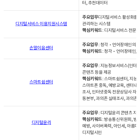
터, 추천데이터
주요업무
디지털서비스 활성화를 위
디지털서비스 이용지원시스템
관리하는 시스템
핵심키워드
: 디지털서비스 전문계
주요업무
: 청각‧언어장애인의 
손말이음센터
핵심키워드
: 청각‧언어장애인, 
주요업무
: 지능정보서비스(인터넷
콘텐츠 등을 제공
핵심키워드
: 스마트쉼센터, 지능
스마트쉼센터
스마트폰 중독, 예방교육, 센터내
조사, 인터넷중독 전문상담사 자격
동본부, 과의존 실태조사, 과의존
주요업무
: 디지털윤리 콘텐츠 지원
핵심키워드
: 방송통신위원회, 방
디지털윤리
예방, 사이버폭력, 아인세, 아름다
디지털시민