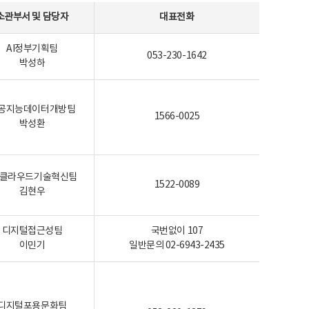
소관부서 및 담당자
대표전화
AI정부기획팀
053-230-1642
박성하
공지능데이터개방팀
1566-0025
박성환
I-클라우드기술혁신팀
1522-0089
김현우
디지털접근성팀
국번없이 107
이민기
일반문의 02-6943-2435
디지털포용문화팀