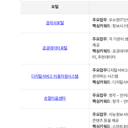
사업별웹사이트연락처 - 포털, 주요업무및 핵심키워드, 소관부서 및 담당자, 대표전화로 구성됨
포털
주요업무
: 우수한IT
감리사포털
핵심키워드
: 정보시스
주요업무
: 각 기관이
제공
공공데이터포털
핵심키워드
: 공공데이
터, 추천데이터
주요업무
디지털서비스 
디지털서비스 이용지원시스템
관리하는 시스템
핵심키워드
: 디지털서
주요업무
: 청각‧언어
손말이음센터
핵심키워드
: 청각‧언
주요업무
: 지능정보서
콘텐츠 등을 제공
핵심키워드
: 스마트쉼