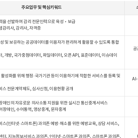
주요업무
및
핵심키워드
인력을 선발하여 감리 전문인력으로 육성‧보급
템감리사, 감리사, 자격증
 생성 및 보유하는 공공데이터를 이용자가 편리하게 활용할 수 있도록 통합
공
터, 개방, 국가중점데이터, 파일데이터, 오픈 API, 표준데이터, 이슈데이
활성화를 위해 행정·국가기관 등이 이용하기에 적합한 서비스를 등록 및
A
비스 전문계약제도, 심사신청, 이용현황 공개
장애인의 자유로운 의사소통 지원을 위한 실시간 통신중계서비스
어장애인, 수어통역, 영상중계, 문자중계
비스(인터넷·스마트폰) 과의존 예방·해소를 위한 예방교육, 상담 서비스,
센터, 지능정보서비스 과의존, 인터넷·스마트폰 과의존, 스마트폰 과의존,