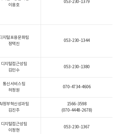
053-230-1379
이용호
디지털포용문화팀
053-230-1344
정택진
디지털접근성팀
053-230-1380
김민수
통신서비스팀
070-4734-4606
허정원
AI정부혁신성과팀
1566-3598
김진주
(070-4448-2678)
디지털접근성팀
053-230-1367
이정현