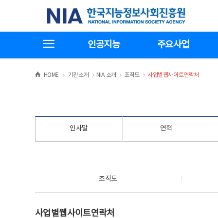
본
전
한국지능정보사회진흥원
문
체
바
메
로
뉴
가
바
전체메뉴보기
기
로
인공지능
주요사업
가
기
>
>
>
>
HOME
기관소개
NIA 소개
조직도
사업별웹사이트연락처
인사말
연혁
조직도
조직도
사업별웹사이트연락처
사업별웹사이트연락처