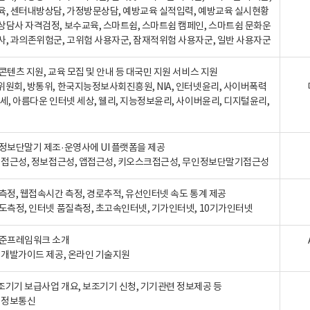
육, 센터내방상담, 가정방문상담, 예방교육 실적입력, 예방교육 실시현황
상담사 자격검정, 보수교육, 스마트쉼, 스마트쉼 캠페인, 스마트쉼 문화운
사, 과의존위험군, 고위험 사용자군, 잠재적위험 사용자군, 일반 사용자군
콘텐츠 지원, 교육 모집 및 안내 등 대국민 지원 서비스 지원
위원회, 방통위, 한국지능정보사회진흥원, NIA, 인터넷윤리, 사이버폭력
세, 아름다운 인터넷 세상, 웰리, 지능정보윤리, 사이버윤리, 디지털윤리,
인정보단말기 제조·운영사에 UI 플랫폼을 제공
 웹접근성, 정보접근성, 앱접근성, 키오스크접근성, 무인정보단말기접근성
도측정, 웹접속시간 측정, 경로추적, 유선인터넷 속도 통계 제공
속도측정, 인터넷 품질측정, 초고속인터넷, 기가인터넷, 10기가인터넷
표준프레임워크 소개
, 개발가이드 제공, 온라인 기술지원
조기기 보급사업 개요, 보조기기 신청, 기기관련 정보제공 등
, 정보통신