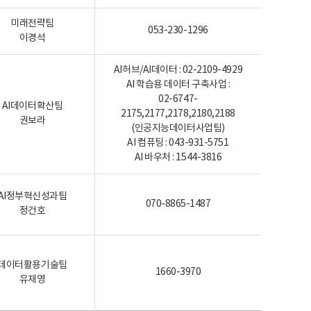
미래전략팀
053-230-1296
이경석
AI허브/AI데이터 : 02-2109-4929
AI 학습용 데이터 구축사업 :
02-6747-
AI데이터확산팀
2175,2177,2178,2180,2188
권보라
(인공지능데이터사업팀)
AI 컴퓨팅 : 043-931-5751
AI 바우처 : 1544-3816
AI정부혁신성과팀
070-8865-1487
정건호
데이터활용기술팀
1660-3970
유재영