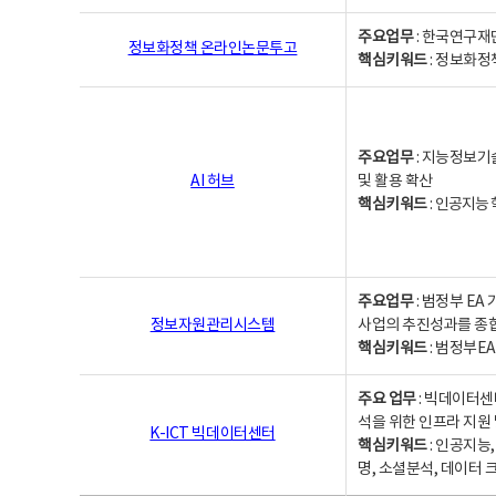
주요업무
: 한국연구재
정보화정책 온라인논문투고
핵심키워드
: 정보화정책,
주요업무
: 지능정보기
AI 허브
및 활용 확산
핵심키워드
:
인공지능 학
주요업무
: 범정부 E
정보자원관리시스템
사업의 추진성과를 종
핵심키워드
: 범정부E
주요 업무
: 빅데이터센
석을 위한 인프라 지원 
K-ICT 빅데이터센터
핵심키워드
: 인공지능
명, 소셜분석, 데이터 