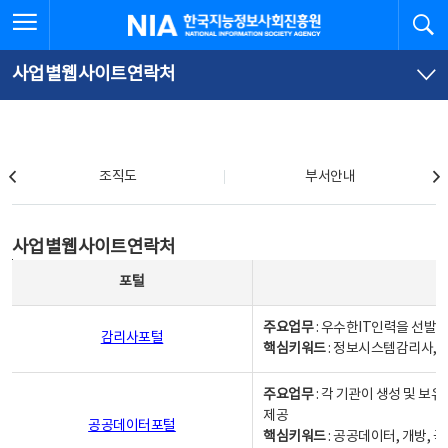
본
전
전체메뉴 열기
검
한국지능정보사회진흥원
문
체
바
메
로
뉴
가
바
사업별웹사이트연락처
기
로
가
기
조직도
조직도
부서안내
사업별웹사이트연락처
사업별웹사이트연락처
사업별웹사이트연락처 - 포털, 주요업무및 핵심키워드, 소관부서 및 담당자, 대표전화로 구성됨
포털
주요업무
: 우수한IT인력을 선발
감리사포털
핵심키워드
: 정보시스템감리사, 
주요업무
: 각 기관이 생성 및 
제공
공공데이터포털
핵심키워드
: 공공데이터, 개방, 