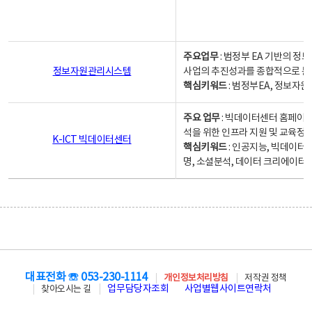
주요업무
: 범정부 EA 기반의 
정보자원관리시스템
사업의 추진성과를 종합적으로 분
핵심키워드
: 범정부EA, 정보
주요 업무
: 빅데이터센터 홈페이지
석을 위한 인프라 지원 및 교육정보
K-ICT 빅데이터센터
핵심키워드
: 인공지능, 빅데이터
명, 소셜분석, 데이터 크리에이터 
대표전화 ☏ 053-230-1114
개인정보처리방침
저작권 정책
업무담당자조회
사업별웹사이트연락처
찾아오시는 길