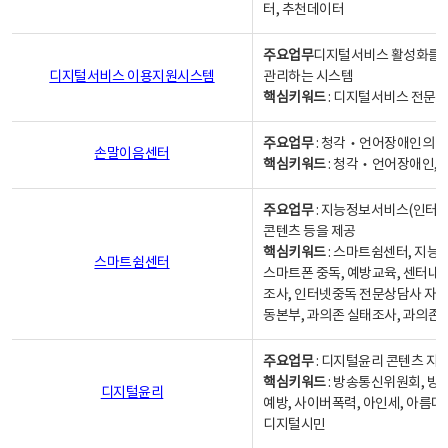
터, 추천데이터
주요업무
디지털서비스 활성화를 위
디지털서비스 이용지원시스템
관리하는 시스템
핵심키워드
: 디지털서비스 전문계
주요업무
: 청각‧언어장애인의 
손말이음센터
핵심키워드
: 청각‧언어장애인, 
주요업무
: 지능정보서비스(인터넷
콘텐츠 등을 제공
핵심키워드
: 스마트쉼센터, 지능
스마트쉼센터
스마트폰 중독, 예방교육, 센터내
조사, 인터넷중독 전문상담사 자격
동본부, 과의존 실태조사, 과의존
주요업무
: 디지털윤리 콘텐츠 지원
핵심키워드
: 방송통신위원회, 방
디지털윤리
예방, 사이버폭력, 아인세, 아름다
디지털시민