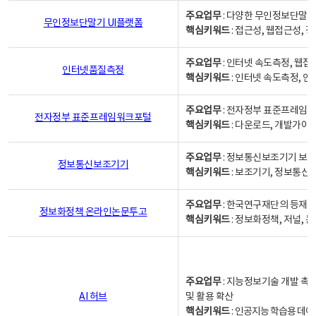
주요업무
: 다양한 무인정보단말기
무인정보단말기 UI플랫폼
핵심키워드
: 접근성, 웹접근성,
주요업무
: 인터넷 속도측정, 웹접
인터넷품질측정
핵심키워드
: 인터넷 속도측정, 
주요업무
: 전자정부 표준프레임워
전자정부 표준프레임워크포털
핵심키워드
: 다운로드, 개발가이
주요업무
: 정보통신보조기기 보급
정보통신보조기기
핵심키워드
: 보조기기, 정보통신
주요업무
: 한국연구재단의 등재
정보화정책 온라인논문투고
핵심키워드
: 정보화정책, 저널, 논문,
주요업무
: 지능정보기술 개발 촉
AI 허브
및 활용 확산
핵심키워드
:
인공지능 학습용 데이터,