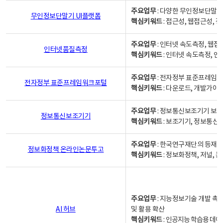
주요업무
: 다양한 무인정보단말기
무인정보단말기 UI플랫폼
핵심키워드
: 접근성, 웹접근성,
주요업무
: 인터넷 속도측정, 웹접
인터넷품질측정
핵심키워드
: 인터넷 속도측정, 
주요업무
: 전자정부 표준프레임워
전자정부 표준프레임워크포털
핵심키워드
: 다운로드, 개발가이
주요업무
: 정보통신보조기기 보급
정보통신보조기기
핵심키워드
: 보조기기, 정보통신
주요업무
: 한국연구재단의 등재
정보화정책 온라인논문투고
핵심키워드
: 정보화정책, 저널, 논문,
주요업무
: 지능정보기술 개발 촉
AI 허브
및 활용 확산
핵심키워드
:
인공지능 학습용 데이터,