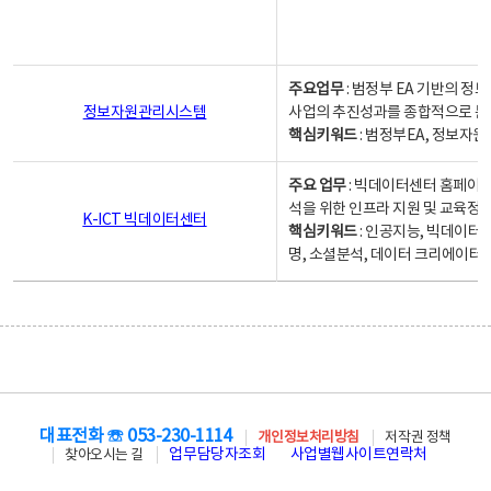
주요업무
: 범정부 EA 기반의 
정보자원관리시스템
사업의 추진성과를 종합적으로 분
핵심키워드
: 범정부EA, 정보
주요 업무
: 빅데이터센터 홈페이지
석을 위한 인프라 지원 및 교육정보
K-ICT 빅데이터센터
핵심키워드
: 인공지능, 빅데이터
명, 소셜분석, 데이터 크리에이터 
대표전화 ☏ 053-230-1114
개인정보처리방침
저작권 정책
업무담당자조회
사업별웹사이트연락처
찾아오시는 길