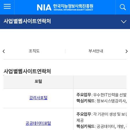
본
전
전체메뉴 열기
검
한국지능정보사회진흥원
문
체
바
메
로
뉴
가
바
사업별웹사이트연락처
기
로
가
기
조직도
조직도
부서안내
사업별웹사이트연락처
사업별웹사이트연락처
사업별웹사이트연락처 - 포털, 주요업무및 핵심키워드, 소관부서 및 담당자, 대표전화로 구성됨
포털
주요업무
: 우수한IT인력을 선발
감리사포털
핵심키워드
: 정보시스템감리사, 
주요업무
: 각 기관이 생성 및 
제공
공공데이터포털
핵심키워드
: 공공데이터, 개방, 