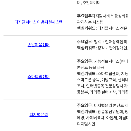
터, 추천데이터
주요업무
디지털서비스 활성화를 위
디지털서비스 이용지원시스템
관리하는 시스템
핵심키워드
: 디지털서비스 전문계
주요업무
: 청각‧언어장애인의 
손말이음센터
핵심키워드
: 청각‧언어장애인, 
주요업무
: 지능정보서비스(인터넷
콘텐츠 등을 제공
핵심키워드
: 스마트쉼센터, 지능
스마트쉼센터
스마트폰 중독, 예방교육, 센터내
조사, 인터넷중독 전문상담사 자격
동본부, 과의존 실태조사, 과의존
주요업무
: 디지털윤리 콘텐츠 지원
핵심키워드
: 방송통신위원회, 방
디지털윤리
예방, 사이버폭력, 아인세, 아름다
디지털시민