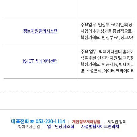
주요업무
: 범정부 EA 기반의 
정보자원관리시스템
사업의 추진성과를 종합적으로 분
핵심키워드
: 범정부EA, 정보
주요 업무
: 빅데이터센터 홈페이지
석을 위한 인프라 지원 및 교육정보
K-ICT 빅데이터센터
핵심키워드
: 인공지능, 빅데이터
명, 소셜분석, 데이터 크리에이터 
대표전화 ☏ 053-230-1114
개인정보처리방침
저작권 정책
업무담당자조회
사업별웹사이트연락처
찾아오시는 길