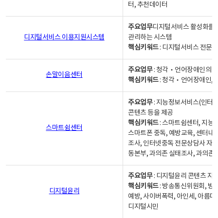
터, 추천데이터
주요업무
디지털서비스 활성화를 위
디지털서비스 이용지원시스템
관리하는 시스템
핵심키워드
: 디지털서비스 전문계
주요업무
: 청각‧언어장애인의 
손말이음센터
핵심키워드
: 청각‧언어장애인, 
주요업무
: 지능정보서비스(인터넷
콘텐츠 등을 제공
핵심키워드
: 스마트쉼센터, 지능
스마트쉼센터
스마트폰 중독, 예방교육, 센터내
조사, 인터넷중독 전문상담사 자격
동본부, 과의존 실태조사, 과의존
주요업무
: 디지털윤리 콘텐츠 지원
핵심키워드
: 방송통신위원회, 방
디지털윤리
예방, 사이버폭력, 아인세, 아름다
디지털시민