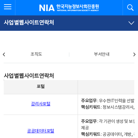
본
전
전체메뉴 열기
검
한국지능정보사회진흥원
문
체
바
메
로
뉴
가
바
사업별웹사이트연락처
기
로
가
기
조직도
조직도
부서안내
사업별웹사이트연락처
사업별웹사이트연락처
사업별웹사이트연락처 - 포털, 주요업무및 핵심키워드, 소관부서 및 담당자, 대표전화로 구성됨
포털
주요업무
: 우수한IT인력을 선발
감리사포털
핵심키워드
: 정보시스템감리사, 
주요업무
: 각 기관이 생성 및 
제공
공공데이터포털
핵심키워드
: 공공데이터, 개방, 