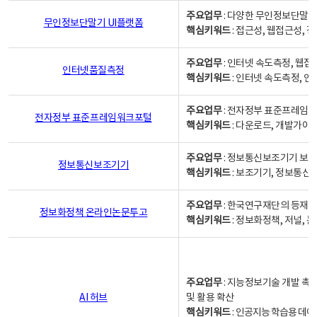
주요업무
: 다양한 무인정보단말기
무인정보단말기 UI플랫폼
핵심키워드
: 접근성, 웹접근성,
주요업무
: 인터넷 속도측정, 웹접
인터넷품질측정
핵심키워드
: 인터넷 속도측정, 
주요업무
: 전자정부 표준프레임워
전자정부 표준프레임워크포털
핵심키워드
: 다운로드, 개발가이
주요업무
: 정보통신보조기기 보급
정보통신보조기기
핵심키워드
: 보조기기, 정보통신
주요업무
: 한국연구재단의 등재
정보화정책 온라인논문투고
핵심키워드
: 정보화정책, 저널, 논문,
주요업무
: 지능정보기술 개발 촉
AI 허브
및 활용 확산
핵심키워드
:
인공지능 학습용 데이터,