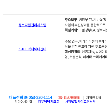
주요업무
: 범정부 EA 기반의 
정보자원관리시스템
사업의 추진성과를 종합적으로 분
핵심키워드
: 범정부EA, 정보
주요 업무
: 빅데이터센터 홈페이지
석을 위한 인프라 지원 및 교육정보
K-ICT 빅데이터센터
핵심키워드
: 인공지능, 빅데이터
명, 소셜분석, 데이터 크리에이터 
대표전화 ☏ 053-230-1114
개인정보처리방침
저작권 정책
업무담당자조회
사업별웹사이트연락처
찾아오시는 길