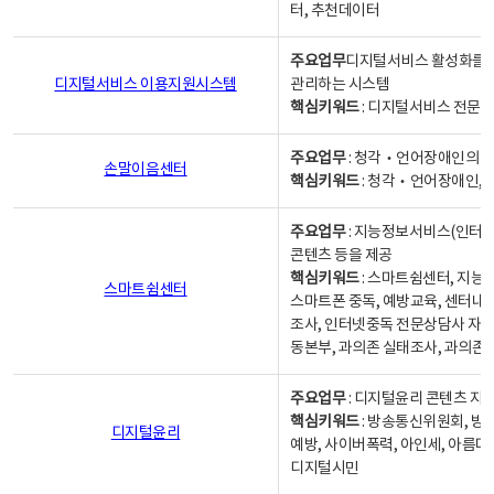
터, 추천데이터
주요업무
디지털서비스 활성화를 위
디지털서비스 이용지원시스템
관리하는 시스템
핵심키워드
: 디지털서비스 전문계
주요업무
: 청각‧언어장애인의 
손말이음센터
핵심키워드
: 청각‧언어장애인, 
주요업무
: 지능정보서비스(인터넷
콘텐츠 등을 제공
핵심키워드
: 스마트쉼센터, 지능
스마트쉼센터
스마트폰 중독, 예방교육, 센터내
조사, 인터넷중독 전문상담사 자격
동본부, 과의존 실태조사, 과의존
주요업무
: 디지털윤리 콘텐츠 지원
핵심키워드
: 방송통신위원회, 방
디지털윤리
예방, 사이버폭력, 아인세, 아름다
디지털시민