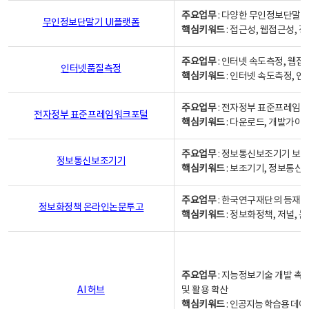
주요업무
: 다양한 무인정보단말기
무인정보단말기 UI플랫폼
핵심키워드
: 접근성, 웹접근성,
주요업무
: 인터넷 속도측정, 웹접
인터넷품질측정
핵심키워드
: 인터넷 속도측정, 
주요업무
: 전자정부 표준프레임워
전자정부 표준프레임워크포털
핵심키워드
: 다운로드, 개발가이
주요업무
: 정보통신보조기기 보급
정보통신보조기기
핵심키워드
: 보조기기, 정보통신
주요업무
: 한국연구재단의 등재
정보화정책 온라인논문투고
핵심키워드
: 정보화정책, 저널, 논문,
주요업무
: 지능정보기술 개발 촉
AI 허브
및 활용 확산
핵심키워드
:
인공지능 학습용 데이터,