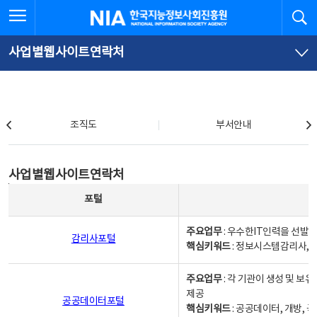
본
전
전체메뉴 열기
검
한국지능정보사회진흥원
문
체
바
메
로
뉴
가
바
사업별웹사이트연락처
기
로
가
기
조직도
조직도
부서안내
사업별웹사이트연락처
사업별웹사이트연락처
사업별웹사이트연락처 - 포털, 주요업무및 핵심키워드, 소관부서 및 담당자, 대표전화로 구성됨
포털
주요업무
: 우수한IT인력을 선발
감리사포털
핵심키워드
: 정보시스템감리사, 
주요업무
: 각 기관이 생성 및 
제공
공공데이터포털
핵심키워드
: 공공데이터, 개방, 