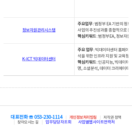
주요업무
: 범정부 EA 기반의 
정보자원관리시스템
사업의 추진성과를 종합적으로 분
핵심키워드
: 범정부EA, 정보
주요 업무
: 빅데이터센터 홈페이지
석을 위한 인프라 지원 및 교육정보
K-ICT 빅데이터센터
핵심키워드
: 인공지능, 빅데이터
명, 소셜분석, 데이터 크리에이터 
대표전화 ☏ 053-230-1114
개인정보처리방침
저작권 정책
업무담당자조회
사업별웹사이트연락처
찾아오시는 길