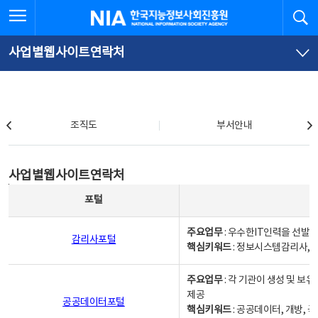
본
전
전체메뉴 열기
검
한국지능정보사회진흥원
문
체
바
메
로
뉴
가
바
사업별웹사이트연락처
기
로
가
기
조직도
조직도
부서안내
사업별웹사이트연락처
사업별웹사이트연락처
사업별웹사이트연락처 - 포털, 주요업무및 핵심키워드, 소관부서 및 담당자, 대표전화로 구성됨
포털
주요업무
: 우수한IT인력을 선발
감리사포털
핵심키워드
: 정보시스템감리사, 
주요업무
: 각 기관이 생성 및 
제공
공공데이터포털
핵심키워드
: 공공데이터, 개방, 