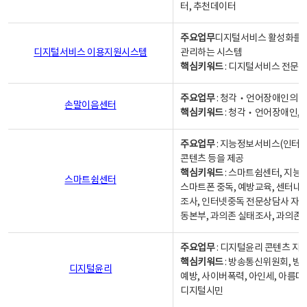
터, 추천데이터
주요업무
디지털서비스 활성화를 위
디지털서비스 이용지원시스템
관리하는 시스템
핵심키워드
: 디지털서비스 전문계
주요업무
: 청각‧언어장애인의 
손말이음센터
핵심키워드
: 청각‧언어장애인, 
주요업무
: 지능정보서비스(인터넷
콘텐츠 등을 제공
핵심키워드
: 스마트쉼센터, 지능
스마트쉼센터
스마트폰 중독, 예방교육, 센터내
조사, 인터넷중독 전문상담사 자격
동본부, 과의존 실태조사, 과의존
주요업무
: 디지털윤리 콘텐츠 지원
핵심키워드
: 방송통신위원회, 방
디지털윤리
예방, 사이버폭력, 아인세, 아름다
디지털시민