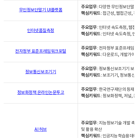
주요업무
: 다양한 무인정보단말기
무인정보단말기 UI플랫폼
핵심키워드
: 접근성, 웹접근성,
주요업무
: 인터넷 속도측정, 웹접
인터넷품질측정
핵심키워드
: 인터넷 속도측정, 
주요업무
: 전자정부 표준프레임워
전자정부 표준프레임워크포털
핵심키워드
: 다운로드, 개발가이
주요업무
: 정보통신보조기기 보급
정보통신보조기기
핵심키워드
: 보조기기, 정보통신
주요업무
: 한국연구재단의 등재
정보화정책 온라인논문투고
핵심키워드
: 정보화정책, 저널, 논문,
주요업무
: 지능정보기술 개발 촉
AI 허브
및 활용 확산
핵심키워드
:
인공지능 학습용 데이터,