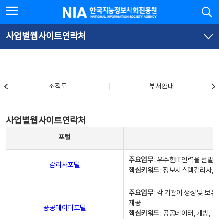
본
전
전체메뉴 열기
검
한국지능정보사회진흥원
문
체
바
메
로
뉴
가
바
사업별웹사이트연락처
기
로
가
기
조직도
조직도
부서안내
사업별웹사이트연락처
사업별웹사이트연락처
사업별웹사이트연락처 - 포털, 주요업무및 핵심키워드, 소관부서 및 담당자, 대표전화로 구성됨
포털
주요업무
: 우수한IT인력을 선발
감리사포털
핵심키워드
: 정보시스템감리사, 
주요업무
: 각 기관이 생성 및 
제공
공공데이터포털
핵심키워드
: 공공데이터, 개방, 