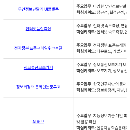
주요업무
: 다양한 무인정보단말기
무인정보단말기 UI플랫폼
핵심키워드
: 접근성, 웹접근성,
주요업무
: 인터넷 속도측정, 웹접
인터넷품질측정
핵심키워드
: 인터넷 속도측정, 
주요업무
: 전자정부 표준프레임워
전자정부 표준프레임워크포털
핵심키워드
: 다운로드, 개발가이
주요업무
: 정보통신보조기기 보급
정보통신보조기기
핵심키워드
: 보조기기, 정보통신
주요업무
: 한국연구재단의 등재
정보화정책 온라인논문투고
핵심키워드
: 정보화정책, 저널, 논문,
주요업무
: 지능정보기술 개발 촉
AI 허브
및 활용 확산
핵심키워드
:
인공지능 학습용 데이터,