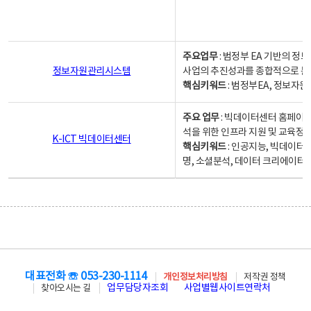
주요업무
: 범정부 EA 기반의 
정보자원관리시스템
사업의 추진성과를 종합적으로 분
핵심키워드
: 범정부EA, 정보
주요 업무
: 빅데이터센터 홈페이지
석을 위한 인프라 지원 및 교육정보
K-ICT 빅데이터센터
핵심키워드
: 인공지능, 빅데이터
명, 소셜분석, 데이터 크리에이터 
대표전화 ☏ 053-230-1114
개인정보처리방침
저작권 정책
업무담당자조회
사업별웹사이트연락처
찾아오시는 길