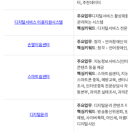
터, 추천데이터
주요업무
디지털서비스 활성화를 위
디지털서비스 이용지원시스템
관리하는 시스템
핵심키워드
: 디지털서비스 전문계
주요업무
: 청각‧언어장애인의 
손말이음센터
핵심키워드
: 청각‧언어장애인, 
주요업무
: 지능정보서비스(인터넷
콘텐츠 등을 제공
핵심키워드
: 스마트쉼센터, 지능
스마트쉼센터
스마트폰 중독, 예방교육, 센터내
조사, 인터넷중독 전문상담사 자격
동본부, 과의존 실태조사, 과의존
주요업무
: 디지털윤리 콘텐츠 지원
핵심키워드
: 방송통신위원회, 방
디지털윤리
예방, 사이버폭력, 아인세, 아름다
디지털시민