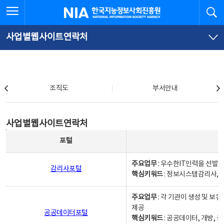
본
전
전체메뉴 열기
검
한국지능정보사회진흥원
문
체
바
메
로
뉴
가
바
사업별웹사이트연락처
기
로
가
기
조직도
조직도
부서안내
사업별웹사이트연락처
사업별웹사이트연락처
사업별웹사이트연락처 - 포털, 주요업무및 핵심키워드, 소관부서 및 담당자, 대표전화로 구성됨
포털
주요업무
: 우수한IT인력을 선발
감리사포털
핵심키워드
: 정보시스템감리사, 
주요업무
: 각 기관이 생성 및 
제공
공공데이터포털
핵심키워드
: 공공데이터, 개방, 