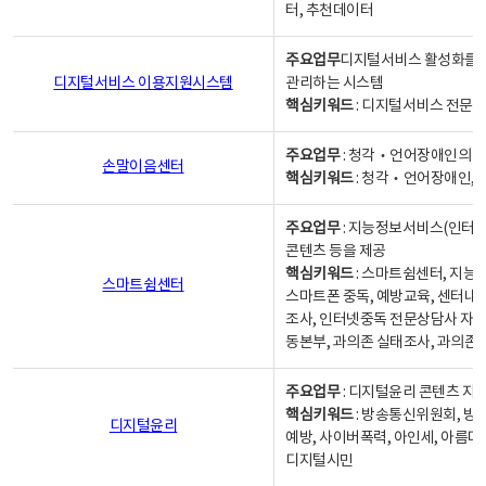
터, 추천데이터
주요업무
디지털서비스 활성화를 위
디지털서비스 이용지원시스템
관리하는 시스템
핵심키워드
: 디지털서비스 전문계
주요업무
: 청각‧언어장애인의 
손말이음센터
핵심키워드
: 청각‧언어장애인, 
주요업무
: 지능정보서비스(인터넷
콘텐츠 등을 제공
핵심키워드
: 스마트쉼센터, 지능
스마트쉼센터
스마트폰 중독, 예방교육, 센터내
조사, 인터넷중독 전문상담사 자격
동본부, 과의존 실태조사, 과의존
주요업무
: 디지털윤리 콘텐츠 지원
핵심키워드
: 방송통신위원회, 방
디지털윤리
예방, 사이버폭력, 아인세, 아름다
디지털시민