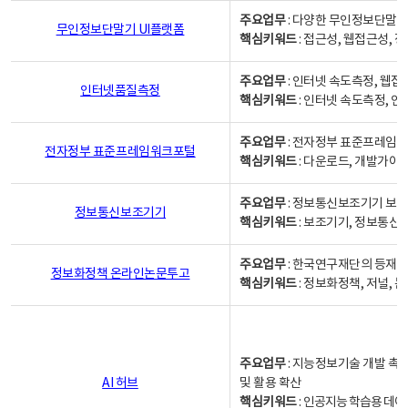
주요업무
: 다양한 무인정보단말기
무인정보단말기 UI플랫폼
핵심키워드
: 접근성, 웹접근성,
주요업무
: 인터넷 속도측정, 웹접
인터넷품질측정
핵심키워드
: 인터넷 속도측정, 
주요업무
: 전자정부 표준프레임워
전자정부 표준프레임워크포털
핵심키워드
: 다운로드, 개발가이
주요업무
: 정보통신보조기기 보급
정보통신보조기기
핵심키워드
: 보조기기, 정보통신
주요업무
: 한국연구재단의 등재
정보화정책 온라인논문투고
핵심키워드
: 정보화정책, 저널, 논문,
주요업무
: 지능정보기술 개발 촉
AI 허브
및 활용 확산
핵심키워드
:
인공지능 학습용 데이터,