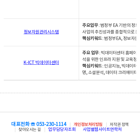
주요업무
: 범정부 EA 기반의 
정보자원관리시스템
사업의 추진성과를 종합적으로 분
핵심키워드
: 범정부EA, 정보
주요 업무
: 빅데이터센터 홈페이지
석을 위한 인프라 지원 및 교육정보
K-ICT 빅데이터센터
핵심키워드
: 인공지능, 빅데이터
명, 소셜분석, 데이터 크리에이터 
대표전화 ☏ 053-230-1114
개인정보처리방침
저작권 정책
업무담당자조회
사업별웹사이트연락처
찾아오시는 길