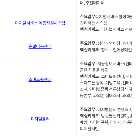
터, 추천데이터
주요업무
디지털서비스 활성화를 위
디지털서비스 이용지원시스템
관리하는 시스템
핵심키워드
: 디지털서비스 전문계
주요업무
: 청각‧언어장애인의 
손말이음센터
핵심키워드
: 청각‧언어장애인, 
주요업무
: 지능정보서비스(인터넷
콘텐츠 등을 제공
핵심키워드
: 스마트쉼센터, 지능
스마트쉼센터
스마트폰 중독, 예방교육, 센터내
조사, 인터넷중독 전문상담사 자격
동본부, 과의존 실태조사, 과의존
주요업무
: 디지털윤리 콘텐츠 지원
핵심키워드
: 방송통신위원회, 방
디지털윤리
예방, 사이버폭력, 아인세, 아름다
디지털시민