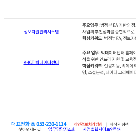
주요업무
: 범정부 EA 기반의 
정보자원관리시스템
사업의 추진성과를 종합적으로 분
핵심키워드
: 범정부EA, 정보
주요 업무
: 빅데이터센터 홈페이지
석을 위한 인프라 지원 및 교육정보
K-ICT 빅데이터센터
핵심키워드
: 인공지능, 빅데이터
명, 소셜분석, 데이터 크리에이터 
대표전화 ☏ 053-230-1114
개인정보처리방침
저작권 정책
업무담당자조회
사업별웹사이트연락처
찾아오시는 길