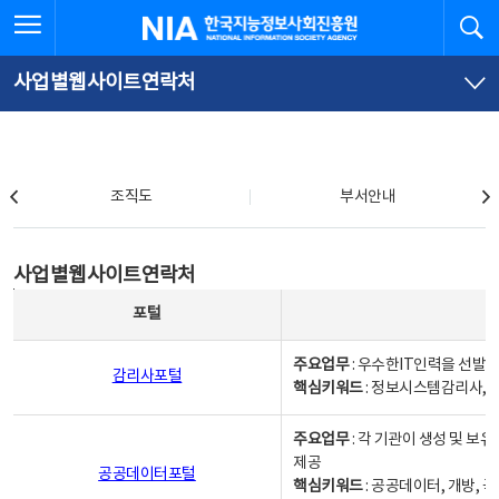
본
전
전체메뉴 열기
검
한국지능정보사회진흥원
문
체
바
메
로
뉴
가
바
사업별웹사이트연락처
기
로
가
기
조직도
조직도
부서안내
사업별웹사이트연락처
사업별웹사이트연락처
사업별웹사이트연락처 - 포털, 주요업무및 핵심키워드, 소관부서 및 담당자, 대표전화로 구성됨
포털
주요업무
: 우수한IT인력을 선발
감리사포털
핵심키워드
: 정보시스템감리사, 
주요업무
: 각 기관이 생성 및 
제공
공공데이터포털
핵심키워드
: 공공데이터, 개방, 