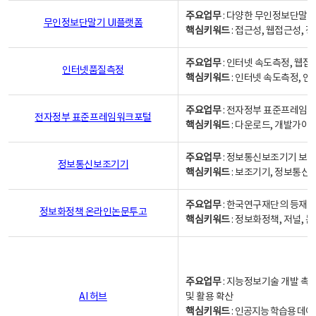
주요업무
: 다양한 무인정보단말기
무인정보단말기 UI플랫폼
핵심키워드
: 접근성, 웹접근성,
주요업무
: 인터넷 속도측정, 웹접
인터넷품질측정
핵심키워드
: 인터넷 속도측정, 
주요업무
: 전자정부 표준프레임워
전자정부 표준프레임워크포털
핵심키워드
: 다운로드, 개발가이
주요업무
: 정보통신보조기기 보급
정보통신보조기기
핵심키워드
: 보조기기, 정보통신
주요업무
: 한국연구재단의 등재
정보화정책 온라인논문투고
핵심키워드
: 정보화정책, 저널, 논문,
주요업무
: 지능정보기술 개발 촉
AI 허브
및 활용 확산
핵심키워드
:
인공지능 학습용 데이터,