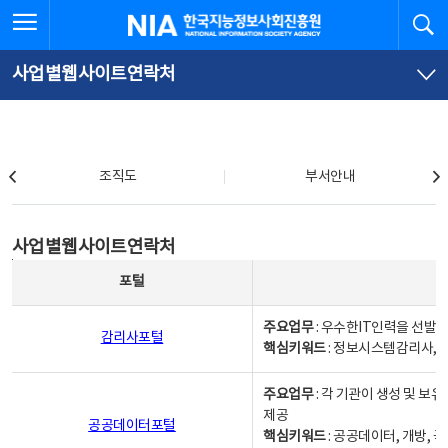
본
전
전체메뉴 열기
검
한국지능정보사회진흥원
문
체
바
메
로
뉴
가
바
사업별웹사이트연락처
기
로
가
기
조직도
조직도
부서안내
사업별웹사이트연락처
사업별웹사이트연락처
사업별웹사이트연락처 - 포털, 주요업무및 핵심키워드, 소관부서 및 담당자, 대표전화로 구성됨
포털
주요업무
: 우수한IT인력을 선발
감리사포털
핵심키워드
: 정보시스템감리사, 
주요업무
: 각 기관이 생성 및 
제공
공공데이터포털
핵심키워드
: 공공데이터, 개방, 