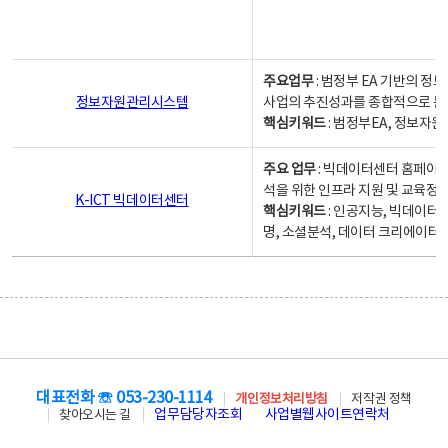
주요업무
: 범정부 EA 기반의 
정보자원관리시스템
사업의 추진성과를 종합적으로 분
핵심키워드
: 범정부EA, 정보
주요 업무
: 빅데이터센터 홈페이지
석을 위한 인프라 지원 및 교육정보
K-ICT 빅데이터센터
핵심키워드
: 인공지능, 빅데이터
명, 소셜분석, 데이터 크리에이터 
대표전화 ☏ 053-230-1114
개인정보처리방침
저작권 정책
업무담당자조회
사업별웹사이트연락처
찾아오시는 길