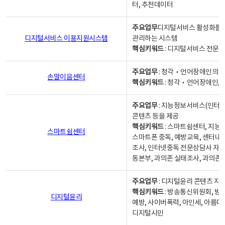
터, 추천데이터
주요업무
디지털서비스 활성화를 위
디지털서비스 이용지원시스템
관리하는 시스템
핵심키워드
: 디지털서비스 전문계
주요업무
: 청각‧언어장애인의 
손말이음센터
핵심키워드
: 청각‧언어장애인, 
주요업무
: 지능정보서비스(인터넷
콘텐츠 등을 제공
핵심키워드
: 스마트쉼센터, 지능
스마트쉼센터
스마트폰 중독, 예방교육, 센터내
조사, 인터넷중독 전문상담사 자격
동본부, 과의존 실태조사, 과의존
주요업무
: 디지털윤리 콘텐츠 지원
핵심키워드
: 방송통신위원회, 방
디지털윤리
예방, 사이버폭력, 아인세, 아름다
디지털시민