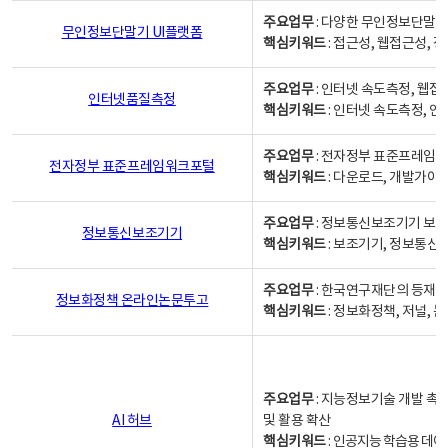
주요업무
: 다양한 무인정보단말기
무인정보단말기 UI플랫폼
핵심키워드
: 접근성, 웹접근성,
주요업무
: 인터넷 속도측정, 웹접
인터넷품질측정
핵심키워드
: 인터넷 속도측정, 
주요업무
: 전자정부 표준프레임워
전자정부 표준프레임워크포털
핵심키워드
: 다운로드, 개발가이
주요업무
: 정보통신보조기기 보급
정보통신보조기기
핵심키워드
: 보조기기, 정보통신
주요업무
: 한국연구재단의 등재
정보화정책 온라인논문투고
핵심키워드
: 정보화정책, 저널, 논문,
주요업무
: 지능정보기술 개발 촉
AI 허브
및 활용 확산
핵심키워드
:
인공지능 학습용 데이터,