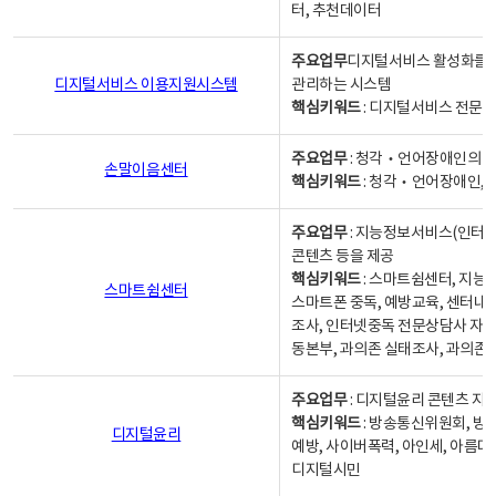
터, 추천데이터
주요업무
디지털서비스 활성화를 위
디지털서비스 이용지원시스템
관리하는 시스템
핵심키워드
: 디지털서비스 전문계
주요업무
: 청각‧언어장애인의 
손말이음센터
핵심키워드
: 청각‧언어장애인, 
주요업무
: 지능정보서비스(인터넷
콘텐츠 등을 제공
핵심키워드
: 스마트쉼센터, 지능
스마트쉼센터
스마트폰 중독, 예방교육, 센터내
조사, 인터넷중독 전문상담사 자격
동본부, 과의존 실태조사, 과의존
주요업무
: 디지털윤리 콘텐츠 지원
핵심키워드
: 방송통신위원회, 방
디지털윤리
예방, 사이버폭력, 아인세, 아름다
디지털시민