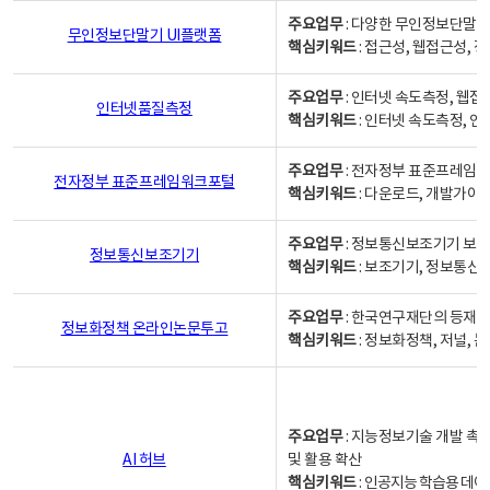
주요업무
: 다양한 무인정보단말기
무인정보단말기 UI플랫폼
핵심키워드
: 접근성, 웹접근성,
주요업무
: 인터넷 속도측정, 웹접
인터넷품질측정
핵심키워드
: 인터넷 속도측정, 
주요업무
: 전자정부 표준프레임워
전자정부 표준프레임워크포털
핵심키워드
: 다운로드, 개발가이
주요업무
: 정보통신보조기기 보급
정보통신보조기기
핵심키워드
: 보조기기, 정보통신
주요업무
: 한국연구재단의 등재
정보화정책 온라인논문투고
핵심키워드
: 정보화정책, 저널, 논문,
주요업무
: 지능정보기술 개발 촉
AI 허브
및 활용 확산
핵심키워드
:
인공지능 학습용 데이터,