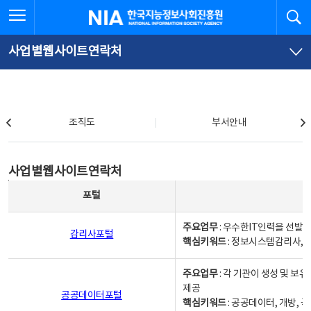
본
전
전체메뉴 열기
검
한국지능정보사회진흥원
문
체
바
메
로
뉴
가
바
사업별웹사이트연락처
기
로
가
기
조직도
조직도
부서안내
사업별웹사이트연락처
사업별웹사이트연락처
사업별웹사이트연락처 - 포털, 주요업무및 핵심키워드, 소관부서 및 담당자, 대표전화로 구성됨
포털
주요업무
: 우수한IT인력을 선발
감리사포털
핵심키워드
: 정보시스템감리사, 
주요업무
: 각 기관이 생성 및 
제공
공공데이터포털
핵심키워드
: 공공데이터, 개방, 