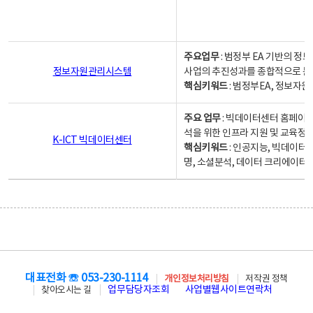
주요업무
: 범정부 EA 기반의 
정보자원관리시스템
사업의 추진성과를 종합적으로 분
핵심키워드
: 범정부EA, 정보
주요 업무
: 빅데이터센터 홈페이지
석을 위한 인프라 지원 및 교육정보
K-ICT 빅데이터센터
핵심키워드
: 인공지능, 빅데이터
명, 소셜분석, 데이터 크리에이터 
대표전화 ☏ 053-230-1114
개인정보처리방침
저작권 정책
업무담당자조회
사업별웹사이트연락처
찾아오시는 길