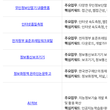
주요업무
: 다양한 무인정보단말기
무인정보단말기 UI플랫폼
핵심키워드
: 접근성, 웹접근성,
주요업무
: 인터넷 속도측정, 웹접
인터넷품질측정
핵심키워드
: 인터넷 속도측정, 
주요업무
: 전자정부 표준프레임워
전자정부 표준프레임워크포털
핵심키워드
: 다운로드, 개발가이
주요업무
: 정보통신보조기기 보급
정보통신보조기기
핵심키워드
: 보조기기, 정보통신
주요업무
: 한국연구재단의 등재
정보화정책 온라인논문투고
핵심키워드
: 정보화정책, 저널, 논문,
주요업무
: 지능정보기술 개발 촉
AI 허브
및 활용 확산
핵심키워드
:
인공지능 학습용 데이터,