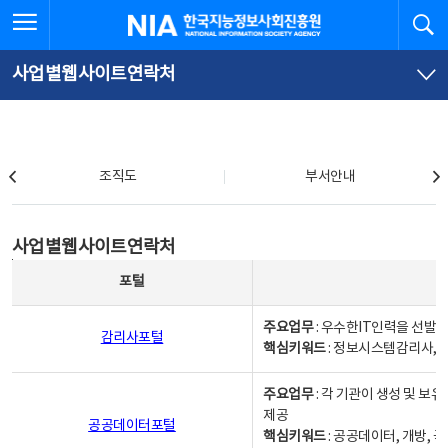
본
전
전체메뉴 열기
검
한국지능정보사회진흥원
문
체
바
메
로
뉴
가
바
사업별웹사이트연락처
기
로
가
기
조직도
조직도
부서안내
사업별웹사이트연락처
사업별웹사이트연락처
사업별웹사이트연락처 - 포털, 주요업무및 핵심키워드, 소관부서 및 담당자, 대표전화로 구성됨
포털
주요업무
: 우수한IT인력을 선발
감리사포털
핵심키워드
: 정보시스템감리사, 
주요업무
: 각 기관이 생성 및 
제공
공공데이터포털
핵심키워드
: 공공데이터, 개방, 