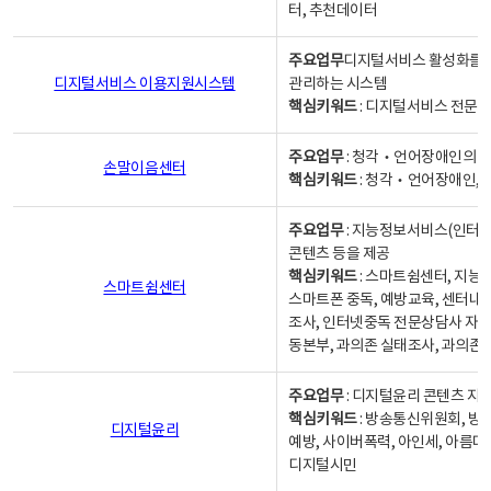
터, 추천데이터
주요업무
디지털서비스 활성화를 위
디지털서비스 이용지원시스템
관리하는 시스템
핵심키워드
: 디지털서비스 전문계
주요업무
: 청각‧언어장애인의 
손말이음센터
핵심키워드
: 청각‧언어장애인, 
주요업무
: 지능정보서비스(인터넷
콘텐츠 등을 제공
핵심키워드
: 스마트쉼센터, 지능
스마트쉼센터
스마트폰 중독, 예방교육, 센터내
조사, 인터넷중독 전문상담사 자격
동본부, 과의존 실태조사, 과의존
주요업무
: 디지털윤리 콘텐츠 지원
핵심키워드
: 방송통신위원회, 방
디지털윤리
예방, 사이버폭력, 아인세, 아름다
디지털시민