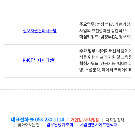
주요업무
: 범정부 EA 기반의 
정보자원관리시스템
사업의 추진성과를 종합적으로 분
핵심키워드
: 범정부EA, 정보
주요 업무
: 빅데이터센터 홈페이지
석을 위한 인프라 지원 및 교육정보
K-ICT 빅데이터센터
핵심키워드
: 인공지능, 빅데이터
명, 소셜분석, 데이터 크리에이터 
대표전화 ☏ 053-230-1114
개인정보처리방침
저작권 정책
업무담당자조회
사업별웹사이트연락처
찾아오시는 길