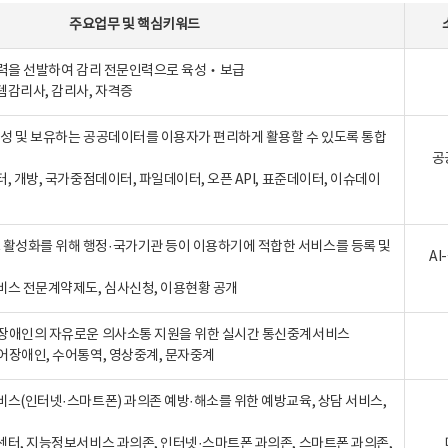
주요업무
및
핵심키워드
인력을 선발하여 감리 전문인력으로 육성‧보급
템감리사, 감리사, 자격증
 생성 및 보유하는 공공데이터를 이용자가 편리하게 활용할 수 있도록 통합
공
터, 개방, 국가중점데이터, 파일데이터, 오픈 API, 표준데이터, 이슈데이
활성화를 위해 행정·국가기관 등이 이용하기에 적합한 서비스를 등록 및
A
비스 전문계약제도, 심사신청, 이용현황 공개
장애인의 자유로운 의사소통 지원을 위한 실시간 통신중계서비스
어장애인, 수어통역, 영상중계, 문자중계
비스(인터넷·스마트폰) 과의존 예방·해소를 위한 예방교육, 상담 서비스,
센터, 지능정보서비스 과의존, 인터넷·스마트폰 과의존, 스마트폰 과의존,