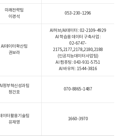
미래전략팀
053-230-1296
이경석
AI허브/AI데이터 : 02-2109-4929
AI 학습용 데이터 구축사업 :
02-6747-
AI데이터확산팀
2175,2177,2178,2180,2188
권보라
(인공지능데이터사업팀)
AI 컴퓨팅 : 043-931-5751
AI 바우처 : 1544-3816
AI정부혁신성과팀
070-8865-1487
정건호
데이터활용기술팀
1660-3970
유재영