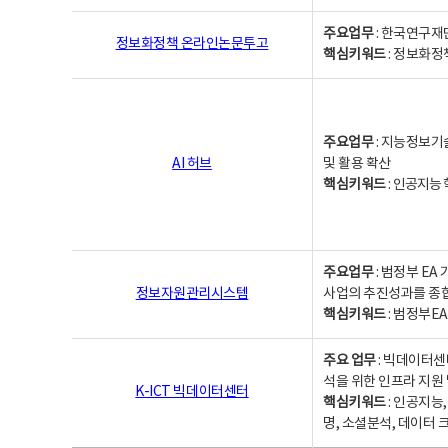
주요업무
: 한국연구재
정보화정책 온라인논문투고
핵심키워드
: 정보화정책,
주요업무
: 지능정보기
AI 허브
및 활용 확산
핵심키워드
:
인공지능 학
주요업무
: 범정부 E
정보자원관리시스템
사업의 추진성과를 종
핵심키워드
: 범정부E
주요 업무
: 빅데이터센
석을 위한 인프라 지원 
K-ICT 빅데이터센터
핵심키워드
: 인공지능
명, 소셜분석, 데이터 