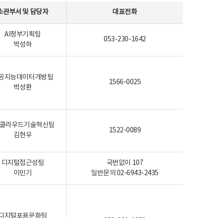
소관부서 및 담당자
대표전화
AI정부기획팀
053-230-1642
박성하
공지능데이터개방팀
1566-0025
박성환
I-클라우드기술혁신팀
1522-0089
김현우
디지털접근성팀
국번없이 107
이민기
일반문의 02-6943-2435
디지털포용문화팀