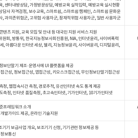
육, 센터내방상담, 가정방문상담, 예방교육 실적입력, 예방교육 실시현황
상담사 자격검정, 보수교육, 스마트쉼, 스마트쉼 캠페인, 스마트쉼 문화운
사, 과의존위험군, 고위험 사용자군, 잠재적위험 사용자군, 일반 사용자군
콘텐츠 지원, 교육 모집 및 안내 등 대국민 지원 서비스 지원
위원회, 방통위, 한국지능정보사회진흥원, NIA, 인터넷윤리, 사이버폭력
세, 아름다운 인터넷 세상, 웰리, 지능정보윤리, 사이버윤리, 디지털윤리,
인정보단말기 제조·운영사에 UI 플랫폼을 제공
 웹접근성, 정보접근성, 앱접근성, 키오스크접근성, 무인정보단말기접근성
도측정, 웹접속시간 측정, 경로추적, 유선인터넷 속도 통계 제공
속도측정, 인터넷 품질측정, 초고속인터넷, 기가인터넷, 10기가인터넷
표준프레임워크 소개
, 개발가이드 제공, 온라인 기술지원
조기기 보급사업 개요, 보조기기 신청, 기기관련 정보제공 등
, 정보통신