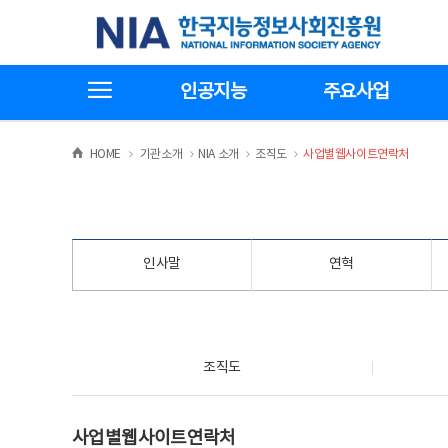
본
전
한국지능정보사회진흥원
문
체
바
메
로
뉴
가
바
전체메뉴보기
기
로
인공지능
주요사업
가
기
>
>
>
>
HOME
기관소개
NIA 소개
조직도
사업별웹사이트연락처
인사말
연혁
조직도
조직도
사업별웹사이트연락처
사업별웹사이트연락처