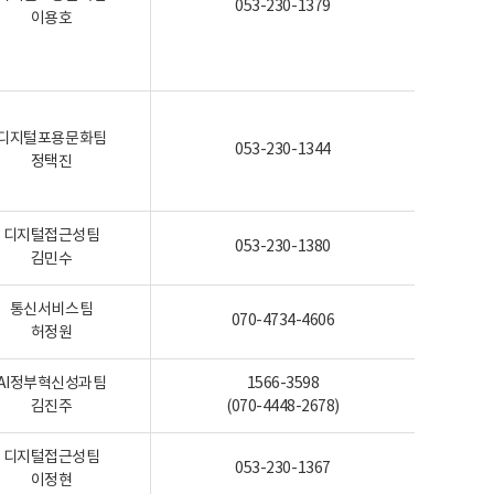
053-230-1379
이용호
디지털포용문화팀
053-230-1344
정택진
디지털접근성팀
053-230-1380
김민수
통신서비스팀
070-4734-4606
허정원
AI정부혁신성과팀
1566-3598
김진주
(070-4448-2678)
디지털접근성팀
053-230-1367
이정현