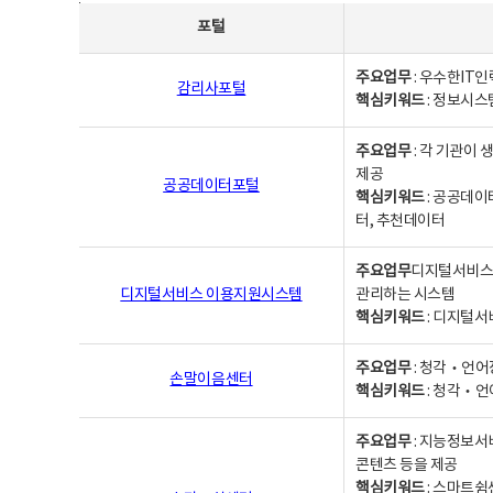
사업별웹사이트연락처 - 포털, 주요업무및 핵심키워드, 소관부서 및 담당자, 대표전화로 구성됨
포털
주요업무
: 우수한IT
감리사포털
핵심키워드
: 정보시스
주요업무
: 각 기관이
제공
공공데이터포털
핵심키워드
: 공공데이
터, 추천데이터
주요업무
디지털서비스 
디지털서비스 이용지원시스템
관리하는 시스템
핵심키워드
: 디지털서
주요업무
: 청각‧언어
손말이음센터
핵심키워드
: 청각‧언
주요업무
: 지능정보서
콘텐츠 등을 제공
핵심키워드
: 스마트쉼