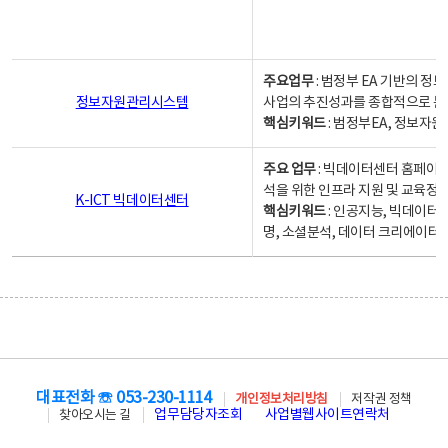
주요업무
: 범정부 EA 기반의 
정보자원관리시스템
사업의 추진성과를 종합적으로 분
핵심키워드
: 범정부EA, 정보
주요 업무
: 빅데이터센터 홈페이지
석을 위한 인프라 지원 및 교육정보
K-ICT 빅데이터센터
핵심키워드
: 인공지능, 빅데이터
명, 소셜분석, 데이터 크리에이터 
대표전화 ☏ 053-230-1114
개인정보처리방침
저작권 정책
업무담당자조회
사업별웹사이트연락처
찾아오시는 길