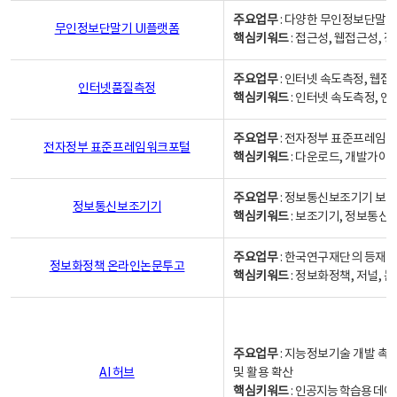
주요업무
: 다양한 무인정보단말기
무인정보단말기 UI플랫폼
핵심키워드
: 접근성, 웹접근성,
주요업무
: 인터넷 속도측정, 웹접
인터넷품질측정
핵심키워드
: 인터넷 속도측정, 
주요업무
: 전자정부 표준프레임워
전자정부 표준프레임워크포털
핵심키워드
: 다운로드, 개발가이
주요업무
: 정보통신보조기기 보급
정보통신보조기기
핵심키워드
: 보조기기, 정보통신
주요업무
: 한국연구재단의 등재
정보화정책 온라인논문투고
핵심키워드
: 정보화정책, 저널, 논문,
주요업무
: 지능정보기술 개발 촉
AI 허브
및 활용 확산
핵심키워드
:
인공지능 학습용 데이터,