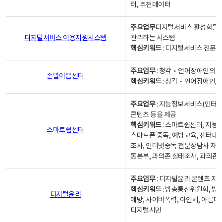
터, 추천데이터
주요업무
디지털서비스 활성화를 위
디지털서비스 이용지원시스템
관리하는 시스템
핵심키워드
: 디지털서비스 전문계
주요업무
: 청각‧언어장애인의 
손말이음센터
핵심키워드
: 청각‧언어장애인, 
주요업무
: 지능정보서비스(인터넷
콘텐츠 등을 제공
핵심키워드
: 스마트쉼센터, 지능
스마트쉼센터
스마트폰 중독, 예방교육, 센터내
조사, 인터넷중독 전문상담사 자격
동본부, 과의존 실태조사, 과의존
주요업무
: 디지털윤리 콘텐츠 지원
핵심키워드
: 방송통신위원회, 방
디지털윤리
예방, 사이버폭력, 아인세, 아름다
디지털시민