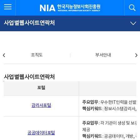
본
전
전체메뉴 열기
검
한국지능정보사회진흥원
문
체
바
메
로
뉴
가
바
사업별웹사이트연락처
기
로
가
기
조직도
조직도
부서안내
사업별웹사이트연락처
사업별웹사이트연락처
사업별웹사이트연락처 - 포털, 주요업무및 핵심키워드, 소관부서 및 담당자, 대표전화로 구성됨
포털
주요업무
: 우수한IT인력을 선발
감리사포털
핵심키워드
: 정보시스템감리사, 
주요업무
: 각 기관이 생성 및 
제공
공공데이터포털
핵심키워드
: 공공데이터, 개방, 