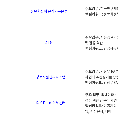
주요업무
: 한국연구재
정보화정책 온라인논문투고
핵심키워드
: 정보화정책,
주요업무
: 지능정보기
AI 허브
및 활용 확산
핵심키워드
:
인공지능 학
주요업무
: 범정부 E
정보자원관리시스템
사업의 추진성과를 종
핵심키워드
: 범정부E
주요 업무
: 빅데이터센
석을 위한 인프라 지원 
K-ICT 빅데이터센터
핵심키워드
: 인공지능
명, 소셜분석, 데이터 