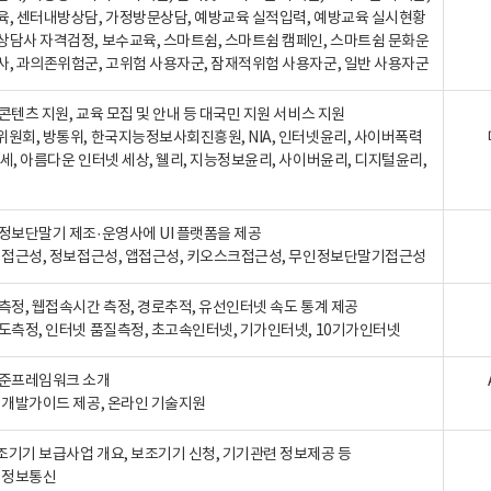
육, 센터내방상담, 가정방문상담, 예방교육 실적입력, 예방교육 실시현황
상담사 자격검정, 보수교육, 스마트쉼, 스마트쉼 캠페인, 스마트쉼 문화운
사, 과의존위험군, 고위험 사용자군, 잠재적위험 사용자군, 일반 사용자군
콘텐츠 지원, 교육 모집 및 안내 등 대국민 지원 서비스 지원
위원회, 방통위, 한국지능정보사회진흥원, NIA, 인터넷윤리, 사이버폭력
세, 아름다운 인터넷 세상, 웰리, 지능정보윤리, 사이버윤리, 디지털윤리,
인정보단말기 제조·운영사에 UI 플랫폼을 제공
 웹접근성, 정보접근성, 앱접근성, 키오스크접근성, 무인정보단말기접근성
도측정, 웹접속시간 측정, 경로추적, 유선인터넷 속도 통계 제공
속도측정, 인터넷 품질측정, 초고속인터넷, 기가인터넷, 10기가인터넷
표준프레임워크 소개
, 개발가이드 제공, 온라인 기술지원
조기기 보급사업 개요, 보조기기 신청, 기기관련 정보제공 등
, 정보통신