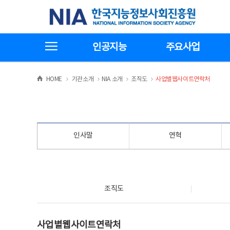
본
전
한국지능정보사회진흥원
문
체
바
메
로
뉴
가
바
전체메뉴보기
기
로
인공지능
주요사업
가
기
>
>
>
>
HOME
기관소개
NIA 소개
조직도
사업별웹사이트연락처
인사말
연혁
조직도
조직도
사업별웹사이트연락처
사업별웹사이트연락처