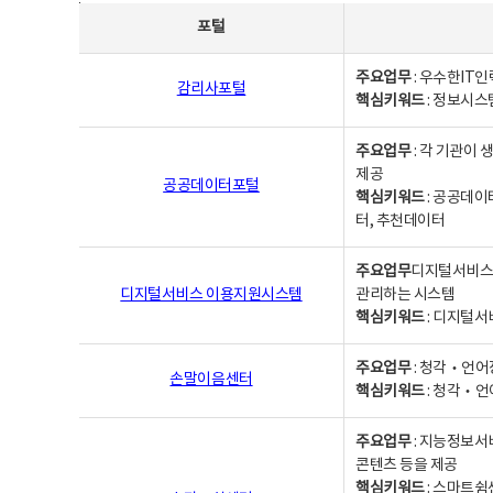
사업별웹사이트연락처 - 포털, 주요업무및 핵심키워드, 소관부서 및 담당자, 대표전화로 구성됨
포털
주요업무
: 우수한IT
감리사포털
핵심키워드
: 정보시스
주요업무
: 각 기관이
제공
공공데이터포털
핵심키워드
: 공공데이
터, 추천데이터
주요업무
디지털서비스 
디지털서비스 이용지원시스템
관리하는 시스템
핵심키워드
: 디지털서
주요업무
: 청각‧언어
손말이음센터
핵심키워드
: 청각‧언
주요업무
: 지능정보서
콘텐츠 등을 제공
핵심키워드
: 스마트쉼