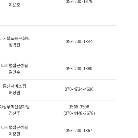
053-230-1379
이용호
디지털포용문화팀
053-230-1344
정택진
디지털접근성팀
053-230-1380
김민수
통신서비스팀
070-4734-4606
허정원
AI정부혁신성과팀
1566-3598
김진주
(070-4448-2678)
디지털접근성팀
053-230-1367
이정현