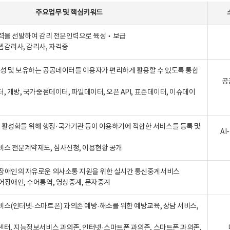
주요업무
및
핵심키워드
인력을 선발하여 감리 전문인력으로 육성‧보급
템감리사, 감리사, 자격증
 생성 및 보유하는 공공데이터를 이용자가 편리하게 활용할 수 있도록 통합
공
터, 개방, 국가중점데이터, 파일데이터, 오픈 API, 표준데이터, 이슈데이
활성화를 위해 행정·국가기관 등이 이용하기에 적합한 서비스를 등록 및
A
비스 전문계약제도, 심사신청, 이용현황 공개
장애인의 자유로운 의사소통 지원을 위한 실시간 통신중계서비스
어장애인, 수어통역, 영상중계, 문자중계
비스(인터넷·스마트폰) 과의존 예방·해소를 위한 예방교육, 상담 서비스,
센터, 지능정보서비스 과의존, 인터넷·스마트폰 과의존, 스마트폰 과의존,