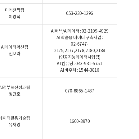
미래전략팀
053-230-1296
이경석
AI허브/AI데이터 : 02-2109-4929
AI 학습용 데이터 구축사업 :
02-6747-
AI데이터확산팀
2175,2177,2178,2180,2188
권보라
(인공지능데이터사업팀)
AI 컴퓨팅 : 043-931-5751
AI 바우처 : 1544-3816
AI정부혁신성과팀
070-8865-1487
정건호
데이터활용기술팀
1660-3970
유재영