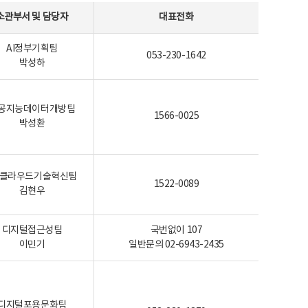
소관부서 및 담당자
대표전화
AI정부기획팀
053-230-1642
박성하
공지능데이터개방팀
1566-0025
박성환
I-클라우드기술혁신팀
1522-0089
김현우
디지털접근성팀
국번없이 107
이민기
일반문의 02-6943-2435
디지털포용문화팀