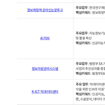
주요업무
: 한국연구재
정보화정책 온라인논문투고
핵심키워드
: 정보화정책,
주요업무
: 지능정보기
AI 허브
및 활용 확산
핵심키워드
:
인공지능 학
주요업무
: 범정부 E
정보자원관리시스템
사업의 추진성과를 종
핵심키워드
: 범정부E
주요 업무
: 빅데이터센
석을 위한 인프라 지원 
K-ICT 빅데이터센터
핵심키워드
: 인공지능
명, 소셜분석, 데이터 