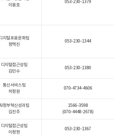
053-230-1379
이용호
디지털포용문화팀
053-230-1344
정택진
디지털접근성팀
053-230-1380
김민수
통신서비스팀
070-4734-4606
허정원
AI정부혁신성과팀
1566-3598
김진주
(070-4448-2678)
디지털접근성팀
053-230-1367
이정현