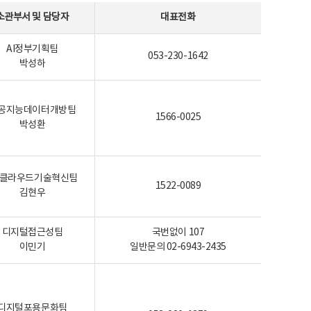
소관부서 및 담당자
대표전화
AI정부기획팀
053-230-1642
박성하
공지능데이터개방팀
1566-0025
박성환
I-클라우드기술혁신팀
1522-0089
김현우
디지털접근성팀
국번없이 107
이민기
일반문의 02-6943-2435
디지털포용문화팀