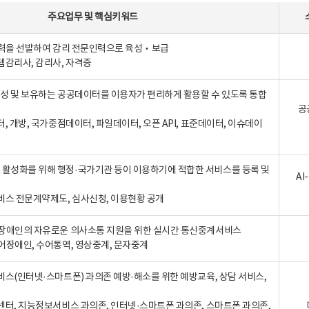
주요업무
및
핵심키워드
인력을 선발하여 감리 전문인력으로 육성‧보급
템감리사, 감리사, 자격증
 생성 및 보유하는 공공데이터를 이용자가 편리하게 활용할 수 있도록 통합
공
터, 개방, 국가중점데이터, 파일데이터, 오픈 API, 표준데이터, 이슈데이
활성화를 위해 행정·국가기관 등이 이용하기에 적합한 서비스를 등록 및
A
비스 전문계약제도, 심사신청, 이용현황 공개
장애인의 자유로운 의사소통 지원을 위한 실시간 통신중계서비스
어장애인, 수어통역, 영상중계, 문자중계
비스(인터넷·스마트폰) 과의존 예방·해소를 위한 예방교육, 상담 서비스,
센터, 지능정보서비스 과의존, 인터넷·스마트폰 과의존, 스마트폰 과의존,