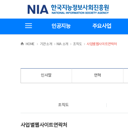
본
전
한국지능정보사회진흥원
문
체
바
메
로
뉴
가
바
전체메뉴보기
기
로
인공지능
주요사업
가
기
>
>
>
>
HOME
기관소개
NIA 소개
조직도
사업별웹사이트연락처
인사말
연혁
조직도
조직도
사업별웹사이트연락처
사업별웹사이트연락처