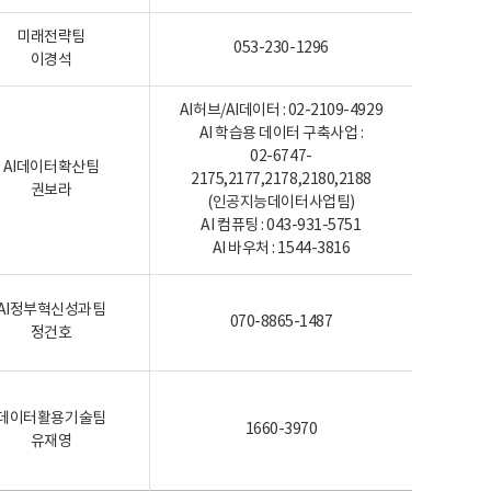
미래전략팀
053-230-1296
이경석
AI허브/AI데이터 : 02-2109-4929
AI 학습용 데이터 구축사업 :
02-6747-
AI데이터확산팀
2175,2177,2178,2180,2188
권보라
(인공지능데이터사업팀)
AI 컴퓨팅 : 043-931-5751
AI 바우처 : 1544-3816
AI정부혁신성과팀
070-8865-1487
정건호
데이터활용기술팀
1660-3970
유재영