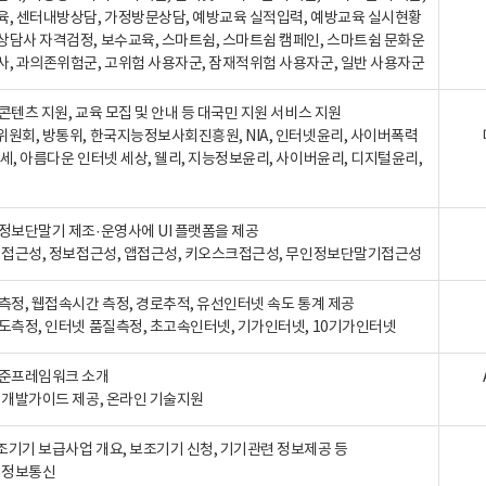
육, 센터내방상담, 가정방문상담, 예방교육 실적입력, 예방교육 실시현황
상담사 자격검정, 보수교육, 스마트쉼, 스마트쉼 캠페인, 스마트쉼 문화운
사, 과의존위험군, 고위험 사용자군, 잠재적위험 사용자군, 일반 사용자군
콘텐츠 지원, 교육 모집 및 안내 등 대국민 지원 서비스 지원
위원회, 방통위, 한국지능정보사회진흥원, NIA, 인터넷윤리, 사이버폭력
세, 아름다운 인터넷 세상, 웰리, 지능정보윤리, 사이버윤리, 디지털윤리,
인정보단말기 제조·운영사에 UI 플랫폼을 제공
 웹접근성, 정보접근성, 앱접근성, 키오스크접근성, 무인정보단말기접근성
도측정, 웹접속시간 측정, 경로추적, 유선인터넷 속도 통계 제공
속도측정, 인터넷 품질측정, 초고속인터넷, 기가인터넷, 10기가인터넷
표준프레임워크 소개
, 개발가이드 제공, 온라인 기술지원
조기기 보급사업 개요, 보조기기 신청, 기기관련 정보제공 등
, 정보통신