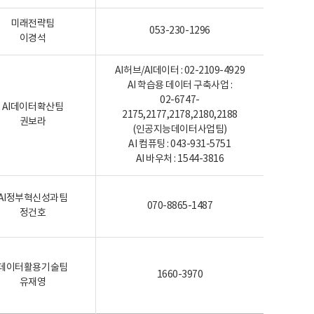
미래전략팀
053-230-1296
이경석
AI허브/AI데이터 : 02-2109-4929
AI 학습용 데이터 구축사업 :
02-6747-
AI데이터확산팀
2175,2177,2178,2180,2188
권보라
(인공지능데이터사업팀)
AI 컴퓨팅 : 043-931-5751
AI 바우처 : 1544-3816
AI정부혁신성과팀
070-8865-1487
정건호
데이터활용기술팀
1660-3970
유재영