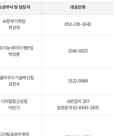
소관부서 및 담당자
대표전화
AI정부기획팀
053-230-1642
박성하
공지능데이터개방팀
1566-0025
박성환
I-클라우드기술혁신팀
1522-0089
김현우
디지털접근성팀
국번없이 107
이민기
일반문의 02-6943-2435
디지털포용문화팀