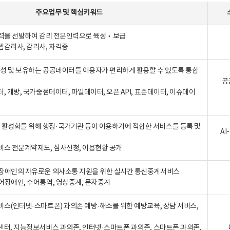
주요업무
및
핵심키워드
인력을 선발하여 감리 전문인력으로 육성‧보급
템감리사, 감리사, 자격증
 생성 및 보유하는 공공데이터를 이용자가 편리하게 활용할 수 있도록 통합
공
터, 개방, 국가중점데이터, 파일데이터, 오픈 API, 표준데이터, 이슈데이
활성화를 위해 행정·국가기관 등이 이용하기에 적합한 서비스를 등록 및
A
비스 전문계약제도, 심사신청, 이용현황 공개
장애인의 자유로운 의사소통 지원을 위한 실시간 통신중계서비스
어장애인, 수어통역, 영상중계, 문자중계
비스(인터넷·스마트폰) 과의존 예방·해소를 위한 예방교육, 상담 서비스,
센터, 지능정보서비스 과의존, 인터넷·스마트폰 과의존, 스마트폰 과의존,