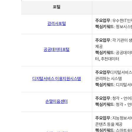
사업별웹사이트연락처 - 포털, 주요업무및 핵심키워드, 소관부서 및 담당자, 대표전화로 구성됨
포털
주요업무
: 우수한IT
감리사포털
핵심키워드
: 정보시스
주요업무
: 각 기관이
제공
공공데이터포털
핵심키워드
: 공공데이
터, 추천데이터
주요업무
디지털서비스 
디지털서비스 이용지원시스템
관리하는 시스템
핵심키워드
: 디지털서
주요업무
: 청각‧언어
손말이음센터
핵심키워드
: 청각‧언
주요업무
: 지능정보서
콘텐츠 등을 제공
핵심키워드
: 스마트쉼