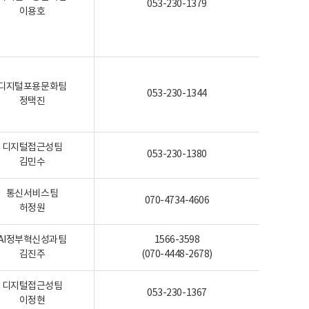
053-230-1379
이용호
디지털포용문화팀
053-230-1344
정택진
디지털접근성팀
053-230-1380
김민수
통신서비스팀
070-4734-4606
허정원
AI정부혁신성과팀
1566-3598
김진주
(070-4448-2678)
디지털접근성팀
053-230-1367
이정현