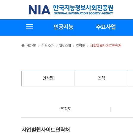
본
전
한국지능정보사회진흥원
문
체
바
메
로
뉴
가
바
전체메뉴보기
기
로
인공지능
주요사업
가
기
>
>
>
>
HOME
기관소개
NIA 소개
조직도
사업별웹사이트연락처
인사말
연혁
조직도
조직도
사업별웹사이트연락처
사업별웹사이트연락처