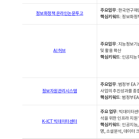
주요업무
: 한국연구재
정보화정책 온라인논문투고
핵심키워드
: 정보화정책,
주요업무
: 지능정보기
AI 허브
및 활용 확산
핵심키워드
:
인공지능 학
주요업무
: 범정부 E
정보자원관리시스템
사업의 추진성과를 종
핵심키워드
: 범정부E
주요 업무
: 빅데이터센
석을 위한 인프라 지원 
K-ICT 빅데이터센터
핵심키워드
: 인공지능
명, 소셜분석, 데이터 