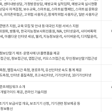
육, 센터내방상담, 가정방문상담, 예방교육 실적입력, 예방교육 실시현황
상담사 자격검정, 보수교육, 스마트쉼, 스마트쉼 캠페인, 스마트쉼 문화운
사, 과의존위험군, 고위험 사용자군, 잠재적위험 사용자군, 일반 사용자군
콘텐츠 지원, 교육 모집 및 안내 등 대국민 지원 서비스 지원
위원회, 방통위, 한국지능정보사회진흥원, NIA, 인터넷윤리, 사이버폭력
세, 아름다운 인터넷 세상, 웰리, 지능정보윤리, 사이버윤리, 디지털윤리,
인정보단말기 제조·운영사에 UI 플랫폼을 제공
 웹접근성, 정보접근성, 앱접근성, 키오스크접근성, 무인정보단말기접근성
도측정, 웹접속시간 측정, 경로추적, 유선인터넷 속도 통계 제공
속도측정, 인터넷 품질측정, 초고속인터넷, 기가인터넷, 10기가인터넷
표준프레임워크 소개
, 개발가이드 제공, 온라인 기술지원
조기기 보급사업 개요, 보조기기 신청, 기기관련 정보제공 등
, 정보통신