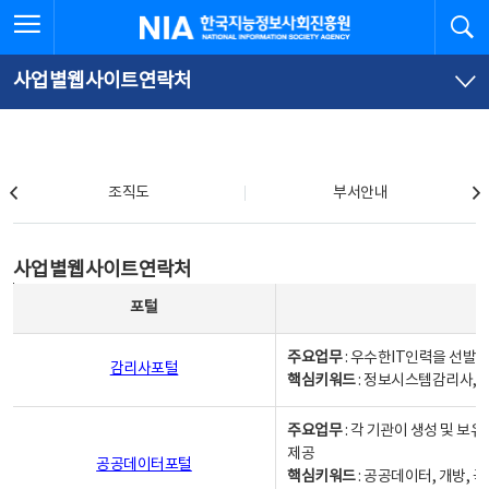
본
전
전체메뉴 열기
검
한국지능정보사회진흥원
문
체
바
메
로
뉴
가
바
사업별웹사이트연락처
기
로
가
기
조직도
조직도
부서안내
사업별웹사이트연락처
사업별웹사이트연락처
사업별웹사이트연락처 - 포털, 주요업무및 핵심키워드, 소관부서 및 담당자, 대표전화로 구성됨
포털
주요업무
: 우수한IT인력을 선발
감리사포털
핵심키워드
: 정보시스템감리사, 
주요업무
: 각 기관이 생성 및 
제공
공공데이터포털
핵심키워드
: 공공데이터, 개방, 