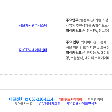
주요업무
: 범정부 EA 기반의 
정보자원관리시스템
사업의 추진성과를 종합적으로 분
핵심키워드
: 범정부EA, 정보
주요 업무
: 빅데이터센터 홈페이지
석을 위한 인프라 지원 및 교육정보
K-ICT 빅데이터센터
핵심키워드
: 인공지능, 빅데이터
명, 소셜분석, 데이터 크리에이터 
대표전화 ☏ 053-230-1114
개인정보처리방침
저작권 정책
업무담당자조회
사업별웹사이트연락처
찾아오시는 길