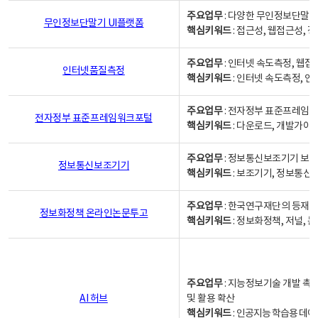
주요업무
: 다양한 무인정보단말기
무인정보단말기 UI플랫폼
핵심키워드
: 접근성, 웹접근성,
주요업무
: 인터넷 속도측정, 웹접
인터넷품질측정
핵심키워드
: 인터넷 속도측정, 
주요업무
: 전자정부 표준프레임워
전자정부 표준프레임워크포털
핵심키워드
: 다운로드, 개발가이
주요업무
: 정보통신보조기기 보급
정보통신보조기기
핵심키워드
: 보조기기, 정보통신
주요업무
: 한국연구재단의 등재
정보화정책 온라인논문투고
핵심키워드
: 정보화정책, 저널, 논문,
주요업무
: 지능정보기술 개발 촉
AI 허브
및 활용 확산
핵심키워드
:
인공지능 학습용 데이터,