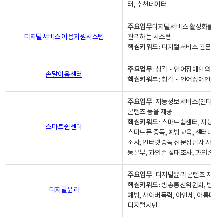
터, 추천데이터
주요업무
디지털서비스 활성화를 위
디지털서비스 이용지원시스템
관리하는 시스템
핵심키워드
: 디지털서비스 전문계
주요업무
: 청각‧언어장애인의 
손말이음센터
핵심키워드
: 청각‧언어장애인, 
주요업무
: 지능정보서비스(인터넷
콘텐츠 등을 제공
핵심키워드
: 스마트쉼센터, 지능
스마트쉼센터
스마트폰 중독, 예방교육, 센터내
조사, 인터넷중독 전문상담사 자격
동본부, 과의존 실태조사, 과의존
주요업무
: 디지털윤리 콘텐츠 지원
핵심키워드
: 방송통신위원회, 방
디지털윤리
예방, 사이버폭력, 아인세, 아름다
디지털시민