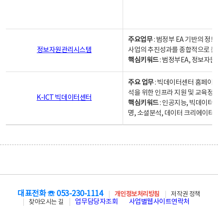
주요업무
: 범정부 EA 기반의 
정보자원관리시스템
사업의 추진성과를 종합적으로 분
핵심키워드
: 범정부EA, 정보
주요 업무
: 빅데이터센터 홈페이지
석을 위한 인프라 지원 및 교육정보
K-ICT 빅데이터센터
핵심키워드
: 인공지능, 빅데이터
명, 소셜분석, 데이터 크리에이터 
대표전화 ☏ 053-230-1114
개인정보처리방침
저작권 정책
업무담당자조회
사업별웹사이트연락처
찾아오시는 길