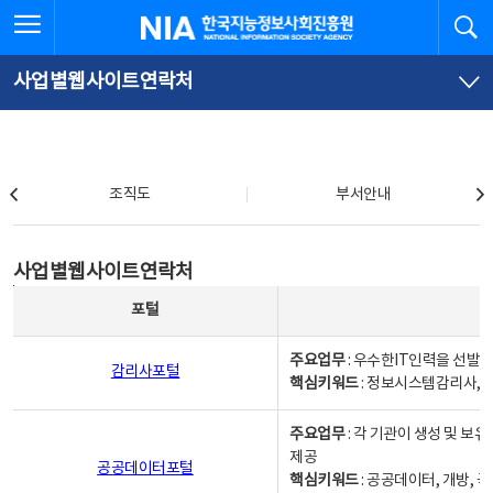
본
전
전체메뉴 열기
검
한국지능정보사회진흥원
문
체
바
메
로
뉴
가
바
사업별웹사이트연락처
기
로
가
기
조직도
조직도
부서안내
사업별웹사이트연락처
사업별웹사이트연락처
사업별웹사이트연락처 - 포털, 주요업무및 핵심키워드, 소관부서 및 담당자, 대표전화로 구성됨
포털
주요업무
: 우수한IT인력을 선발
감리사포털
핵심키워드
: 정보시스템감리사, 
주요업무
: 각 기관이 생성 및 
제공
공공데이터포털
핵심키워드
: 공공데이터, 개방, 