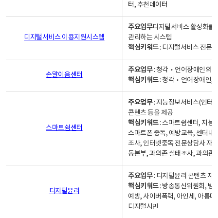
터, 추천데이터
주요업무
디지털서비스 활성화를 위
디지털서비스 이용지원시스템
관리하는 시스템
핵심키워드
: 디지털서비스 전문계
주요업무
: 청각‧언어장애인의 
손말이음센터
핵심키워드
: 청각‧언어장애인, 
주요업무
: 지능정보서비스(인터넷
콘텐츠 등을 제공
핵심키워드
: 스마트쉼센터, 지능
스마트쉼센터
스마트폰 중독, 예방교육, 센터내
조사, 인터넷중독 전문상담사 자격
동본부, 과의존 실태조사, 과의존
주요업무
: 디지털윤리 콘텐츠 지원
핵심키워드
: 방송통신위원회, 방
디지털윤리
예방, 사이버폭력, 아인세, 아름다
디지털시민