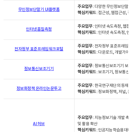
주요업무
: 다양한 무인정보단말기
무인정보단말기 UI플랫폼
핵심키워드
: 접근성, 웹접근성,
주요업무
: 인터넷 속도측정, 웹접
인터넷품질측정
핵심키워드
: 인터넷 속도측정, 
주요업무
: 전자정부 표준프레임워
전자정부 표준프레임워크포털
핵심키워드
: 다운로드, 개발가이
주요업무
: 정보통신보조기기 보급
정보통신보조기기
핵심키워드
: 보조기기, 정보통신
주요업무
: 한국연구재단의 등재
정보화정책 온라인논문투고
핵심키워드
: 정보화정책, 저널, 논문,
주요업무
: 지능정보기술 개발 촉
AI 허브
및 활용 확산
핵심키워드
:
인공지능 학습용 데이터,