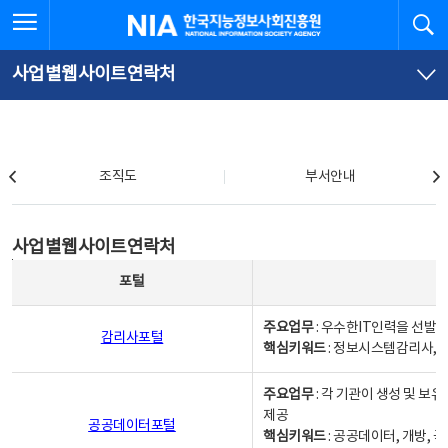
본
전
전체메뉴 열기
검
한국지능정보사회진흥원
문
체
바
메
로
뉴
가
바
사업별웹사이트연락처
기
로
가
기
조직도
조직도
부서안내
사업별웹사이트연락처
사업별웹사이트연락처
사업별웹사이트연락처 - 포털, 주요업무및 핵심키워드, 소관부서 및 담당자, 대표전화로 구성됨
포털
주요업무
: 우수한IT인력을 선발
감리사포털
핵심키워드
: 정보시스템감리사, 
주요업무
: 각 기관이 생성 및 
제공
공공데이터포털
핵심키워드
: 공공데이터, 개방, 