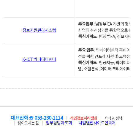
주요업무
: 범정부 EA 기반의 
정보자원관리시스템
사업의 추진성과를 종합적으로 분
핵심키워드
: 범정부EA, 정보
주요 업무
: 빅데이터센터 홈페이지
석을 위한 인프라 지원 및 교육정보
K-ICT 빅데이터센터
핵심키워드
: 인공지능, 빅데이터
명, 소셜분석, 데이터 크리에이터 
대표전화 ☏ 053-230-1114
개인정보처리방침
저작권 정책
업무담당자조회
사업별웹사이트연락처
찾아오시는 길