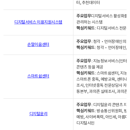
터, 추천데이터
주요업무
디지털서비스 활성화를 위
디지털서비스 이용지원시스템
관리하는 시스템
핵심키워드
: 디지털서비스 전문계
주요업무
: 청각‧언어장애인의 
손말이음센터
핵심키워드
: 청각‧언어장애인, 
주요업무
: 지능정보서비스(인터넷
콘텐츠 등을 제공
핵심키워드
: 스마트쉼센터, 지능
스마트쉼센터
스마트폰 중독, 예방교육, 센터내
조사, 인터넷중독 전문상담사 자격
동본부, 과의존 실태조사, 과의존
주요업무
: 디지털윤리 콘텐츠 지원
핵심키워드
: 방송통신위원회, 방
디지털윤리
예방, 사이버폭력, 아인세, 아름다
디지털시민