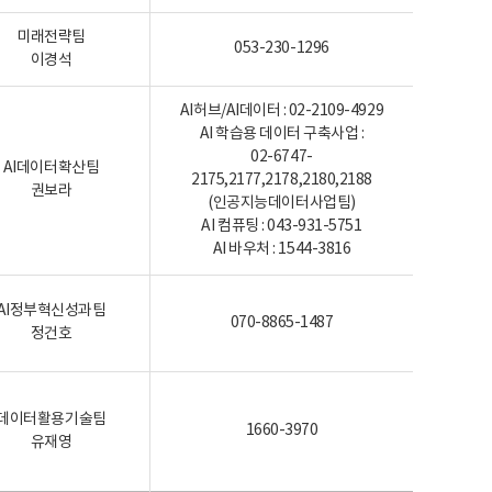
미래전략팀
053-230-1296
이경석
AI허브/AI데이터 : 02-2109-4929
AI 학습용 데이터 구축사업 :
02-6747-
AI데이터확산팀
2175,2177,2178,2180,2188
권보라
(인공지능데이터사업팀)
AI 컴퓨팅 : 043-931-5751
AI 바우처 : 1544-3816
AI정부혁신성과팀
070-8865-1487
정건호
데이터활용기술팀
1660-3970
유재영