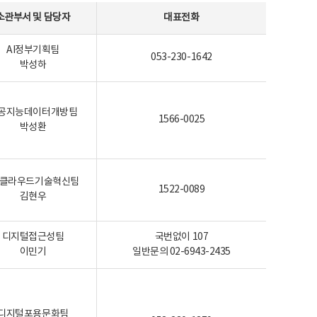
소관부서 및 담당자
대표전화
AI정부기획팀
053-230-1642
박성하
공지능데이터개방팀
1566-0025
박성환
I-클라우드기술혁신팀
1522-0089
김현우
디지털접근성팀
국번없이 107
이민기
일반문의 02-6943-2435
디지털포용문화팀