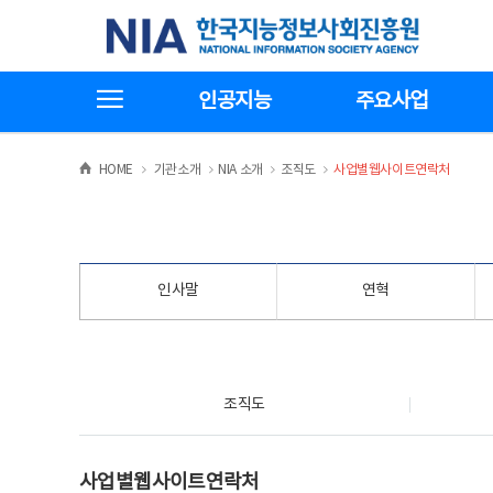
본
전
한국지능정보사회진흥원
문
체
바
메
로
뉴
가
바
전체메뉴보기
기
로
인공지능
주요사업
가
기
>
>
>
>
HOME
기관소개
NIA 소개
조직도
사업별웹사이트연락처
인사말
연혁
조직도
조직도
사업별웹사이트연락처
사업별웹사이트연락처