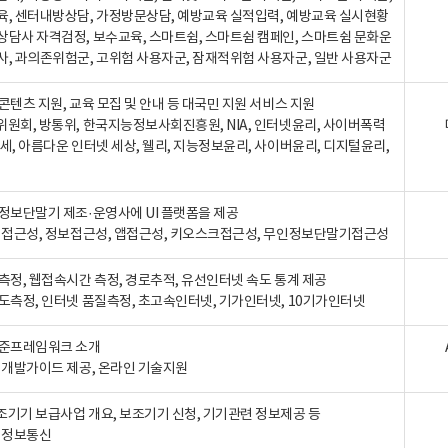
육, 센터내방상담, 가정방문상담, 예방교육 실적입력, 예방교육 실시현황
상담사 자격검정, 보수교육, 스마트쉼, 스마트쉼 캠페인, 스마트쉼 문화운
사, 과의존위험군, 고위험 사용자군, 잠재적위험 사용자군, 일반 사용자군
콘텐츠 지원, 교육 모집 및 안내 등 대국민 지원 서비스 지원
위원회, 방통위, 한국지능정보사회진흥원, NIA, 인터넷윤리, 사이버폭력
세, 아름다운 인터넷 세상, 웰리, 지능정보윤리, 사이버윤리, 디지털윤리,
인정보단말기 제조·운영사에 UI 플랫폼을 제공
 웹접근성, 정보접근성, 앱접근성, 키오스크접근성, 무인정보단말기접근성
도측정, 웹접속시간 측정, 경로추적, 유선인터넷 속도 통계 제공
속도측정, 인터넷 품질측정, 초고속인터넷, 기가인터넷, 10기가인터넷
표준프레임워크 소개
, 개발가이드 제공, 온라인 기술지원
조기기 보급사업 개요, 보조기기 신청, 기기관련 정보제공 등
, 정보통신