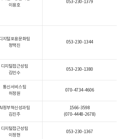
053-230-1379
이용호
디지털포용문화팀
053-230-1344
정택진
디지털접근성팀
053-230-1380
김민수
통신서비스팀
070-4734-4606
허정원
AI정부혁신성과팀
1566-3598
김진주
(070-4448-2678)
디지털접근성팀
053-230-1367
이정현