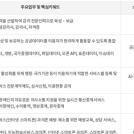
주요업무
및
핵심키워드
인력을 선발하여 감리 전문인력으로 육성‧보급
템감리사, 감리사, 자격증
 생성 및 보유하는 공공데이터를 이용자가 편리하게 활용할 수 있도록 통합
공
터, 개방, 국가중점데이터, 파일데이터, 오픈 API, 표준데이터, 이슈데이
활성화를 위해 행정·국가기관 등이 이용하기에 적합한 서비스를 등록 및
A
비스 전문계약제도, 심사신청, 이용현황 공개
장애인의 자유로운 의사소통 지원을 위한 실시간 통신중계서비스
어장애인, 수어통역, 영상중계, 문자중계
비스(인터넷·스마트폰) 과의존 예방·해소를 위한 예방교육, 상담 서비스,
센터, 지능정보서비스 과의존, 인터넷·스마트폰 과의존, 스마트폰 과의존,