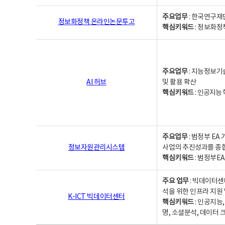
주요업무
: 한국연구재
정보화정책 온라인논문투고
핵심키워드
: 정보화정책,
주요업무
: 지능정보기
AI 허브
및 활용 확산
핵심키워드
:
인공지능 학
주요업무
: 범정부 E
정보자원관리시스템
사업의 추진성과를 종
핵심키워드
: 범정부E
주요 업무
: 빅데이터센
석을 위한 인프라 지원 
K-ICT 빅데이터센터
핵심키워드
: 인공지능
명, 소셜분석, 데이터 