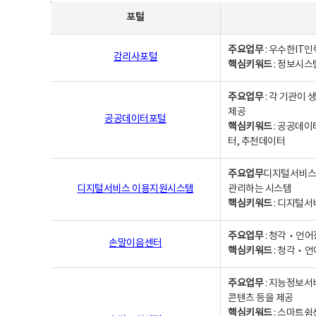
사업별웹사이트연락처 - 포털, 주요업무및 핵심키워드, 소관부서 및 담당자, 대표전화로 구성됨
포털
주요업무
: 우수한IT
감리사포털
핵심키워드
: 정보시스
주요업무
: 각 기관이
제공
공공데이터포털
핵심키워드
: 공공데이
터, 추천데이터
주요업무
디지털서비스 
디지털서비스 이용지원시스템
관리하는 시스템
핵심키워드
: 디지털서
주요업무
: 청각‧언어
손말이음센터
핵심키워드
: 청각‧언
주요업무
: 지능정보서
콘텐츠 등을 제공
핵심키워드
: 스마트쉼