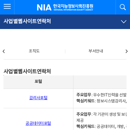
본
전
전체메뉴 열기
검
한국지능정보사회진흥원
문
체
바
메
로
뉴
가
바
사업별웹사이트연락처
기
로
가
기
조직도
조직도
부서안내
사업별웹사이트연락처
사업별웹사이트연락처
사업별웹사이트연락처 - 포털, 주요업무및 핵심키워드, 소관부서 및 담당자, 대표전화로 구성됨
포털
주요업무
: 우수한IT인력을 선발
감리사포털
핵심키워드
: 정보시스템감리사, 
주요업무
: 각 기관이 생성 및 
제공
공공데이터포털
핵심키워드
: 공공데이터, 개방, 