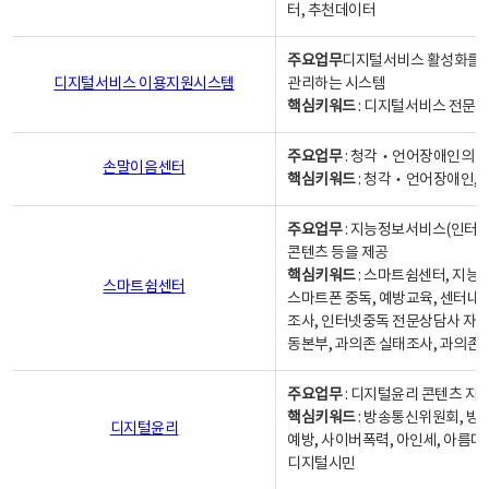
터, 추천데이터
주요업무
디지털서비스 활성화를 위
디지털서비스 이용지원시스템
관리하는 시스템
핵심키워드
: 디지털서비스 전문계
주요업무
: 청각‧언어장애인의 
손말이음센터
핵심키워드
: 청각‧언어장애인, 
주요업무
: 지능정보서비스(인터넷
콘텐츠 등을 제공
핵심키워드
: 스마트쉼센터, 지능
스마트쉼센터
스마트폰 중독, 예방교육, 센터내
조사, 인터넷중독 전문상담사 자격
동본부, 과의존 실태조사, 과의존
주요업무
: 디지털윤리 콘텐츠 지원
핵심키워드
: 방송통신위원회, 방
디지털윤리
예방, 사이버폭력, 아인세, 아름다
디지털시민