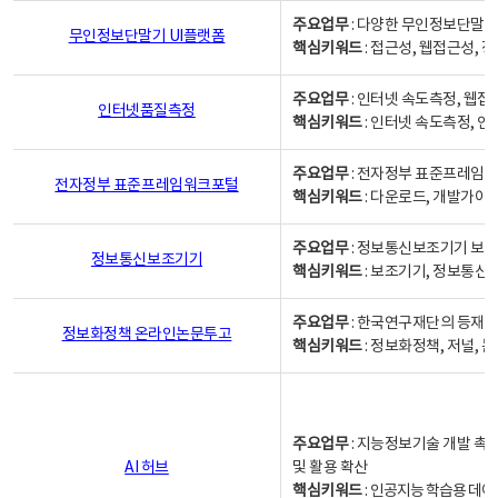
주요업무
: 다양한 무인정보단말기
무인정보단말기 UI플랫폼
핵심키워드
: 접근성, 웹접근성,
주요업무
: 인터넷 속도측정, 웹접
인터넷품질측정
핵심키워드
: 인터넷 속도측정, 
주요업무
: 전자정부 표준프레임워
전자정부 표준프레임워크포털
핵심키워드
: 다운로드, 개발가이
주요업무
: 정보통신보조기기 보급
정보통신보조기기
핵심키워드
: 보조기기, 정보통신
주요업무
: 한국연구재단의 등재
정보화정책 온라인논문투고
핵심키워드
: 정보화정책, 저널, 논문,
주요업무
: 지능정보기술 개발 촉
AI 허브
및 활용 확산
핵심키워드
:
인공지능 학습용 데이터,