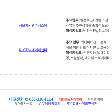
주요업무
: 범정부 EA 기반의 
정보자원관리시스템
사업의 추진성과를 종합적으로 분
핵심키워드
: 범정부EA, 정보
주요 업무
: 빅데이터센터 홈페이지
석을 위한 인프라 지원 및 교육정보
K-ICT 빅데이터센터
핵심키워드
: 인공지능, 빅데이터
명, 소셜분석, 데이터 크리에이터 
대표전화 ☏ 053-230-1114
개인정보처리방침
저작권 정책
업무담당자조회
사업별웹사이트연락처
찾아오시는 길