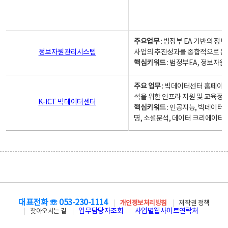
주요업무
: 범정부 EA 기반의 
정보자원관리시스템
사업의 추진성과를 종합적으로 분
핵심키워드
: 범정부EA, 정보
주요 업무
: 빅데이터센터 홈페이지
석을 위한 인프라 지원 및 교육정보
K-ICT 빅데이터센터
핵심키워드
: 인공지능, 빅데이터
명, 소셜분석, 데이터 크리에이터 
대표전화 ☏ 053-230-1114
개인정보처리방침
저작권 정책
업무담당자조회
사업별웹사이트연락처
찾아오시는 길