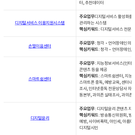
터, 추천데이터
주요업무
디지털서비스 활성화를 위
디지털서비스 이용지원시스템
관리하는 시스템
핵심키워드
: 디지털서비스 전문계
주요업무
: 청각‧언어장애인의 
손말이음센터
핵심키워드
: 청각‧언어장애인, 
주요업무
: 지능정보서비스(인터넷
콘텐츠 등을 제공
핵심키워드
: 스마트쉼센터, 지능
스마트쉼센터
스마트폰 중독, 예방교육, 센터내
조사, 인터넷중독 전문상담사 자격
동본부, 과의존 실태조사, 과의존
주요업무
: 디지털윤리 콘텐츠 지원
핵심키워드
: 방송통신위원회, 방
디지털윤리
예방, 사이버폭력, 아인세, 아름다
디지털시민