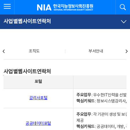
본
전
전체메뉴 열기
검
한국지능정보사회진흥원
문
체
바
메
로
뉴
가
바
사업별웹사이트연락처
기
로
가
기
조직도
조직도
부서안내
사업별웹사이트연락처
사업별웹사이트연락처
사업별웹사이트연락처 - 포털, 주요업무및 핵심키워드, 소관부서 및 담당자, 대표전화로 구성됨
포털
주요업무
: 우수한IT인력을 선발
감리사포털
핵심키워드
: 정보시스템감리사, 
주요업무
: 각 기관이 생성 및 
제공
공공데이터포털
핵심키워드
: 공공데이터, 개방, 