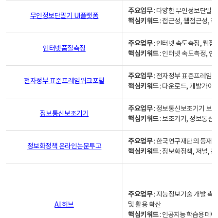
주요업무
: 다양한 무인정보단말기
무인정보단말기 UI플랫폼
핵심키워드
: 접근성, 웹접근성,
주요업무
: 인터넷 속도측정, 웹접
인터넷품질측정
핵심키워드
: 인터넷 속도측정, 
주요업무
: 전자정부 표준프레임워
전자정부 표준프레임워크포털
핵심키워드
: 다운로드, 개발가이
주요업무
: 정보통신보조기기 보급
정보통신보조기기
핵심키워드
: 보조기기, 정보통신
주요업무
: 한국연구재단의 등재
정보화정책 온라인논문투고
핵심키워드
: 정보화정책, 저널, 논문,
주요업무
: 지능정보기술 개발 촉
AI 허브
및 활용 확산
핵심키워드
:
인공지능 학습용 데이터,