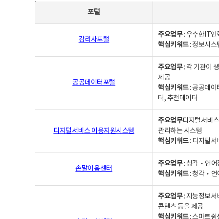
사업별웹사이트연락처 - 포털, 주요업무및 핵심키워드, 소관부서 및 담당자, 대표전화로 구성됨
포털
주요업무
: 우수한IT
감리사포털
핵심키워드
: 정보시스
주요업무
: 각 기관이
제공
공공데이터포털
핵심키워드
: 공공데이
터, 추천데이터
주요업무
디지털서비스 
디지털서비스 이용지원시스템
관리하는 시스템
핵심키워드
: 디지털서
주요업무
: 청각‧언어
손말이음센터
핵심키워드
: 청각‧언
주요업무
: 지능정보서
콘텐츠 등을 제공
핵심키워드
: 스마트쉼