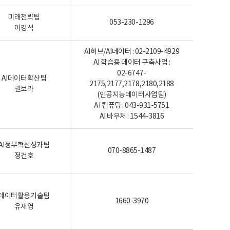
미래전략팀
053-230-1296
이경석
AI허브/AI데이터 : 02-2109-4929
AI 학습용 데이터 구축사업 :
02-6747-
AI데이터확산팀
2175,2177,2178,2180,2188
권보라
(인공지능데이터사업팀)
AI 컴퓨팅 : 043-931-5751
AI 바우처 : 1544-3816
AI정부혁신성과팀
070-8865-1487
정건호
데이터활용기술팀
1660-3970
유재영