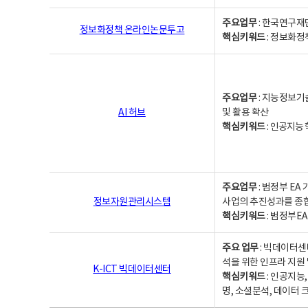
주요업무
: 한국연구재
정보화정책 온라인논문투고
핵심키워드
: 정보화정책,
주요업무
: 지능정보기
AI 허브
및 활용 확산
핵심키워드
:
인공지능 학
주요업무
: 범정부 E
정보자원관리시스템
사업의 추진성과를 종
핵심키워드
: 범정부E
주요 업무
: 빅데이터센
석을 위한 인프라 지원 
K-ICT 빅데이터센터
핵심키워드
: 인공지능
명, 소셜분석, 데이터 