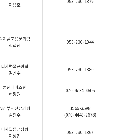
053-230-1379
이용호
디지털포용문화팀
053-230-1344
정택진
디지털접근성팀
053-230-1380
김민수
통신서비스팀
070-4734-4606
허정원
AI정부혁신성과팀
1566-3598
김진주
(070-4448-2678)
디지털접근성팀
053-230-1367
이정현