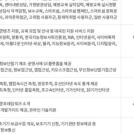
육, 센터내방상담, 가정방문상담, 예방교육 실적입력, 예방교육 실시현황
상담사 자격검정, 보수교육, 스마트쉼, 스마트쉼 캠페인, 스마트쉼 문화운
사, 과의존위험군, 고위험 사용자군, 잠재적위험 사용자군, 일반 사용자군
콘텐츠 지원, 교육 모집 및 안내 등 대국민 지원 서비스 지원
위원회, 방통위, 한국지능정보사회진흥원, NIA, 인터넷윤리, 사이버폭력
세, 아름다운 인터넷 세상, 웰리, 지능정보윤리, 사이버윤리, 디지털윤리,
인정보단말기 제조·운영사에 UI 플랫폼을 제공
 웹접근성, 정보접근성, 앱접근성, 키오스크접근성, 무인정보단말기접근성
도측정, 웹접속시간 측정, 경로추적, 유선인터넷 속도 통계 제공
속도측정, 인터넷 품질측정, 초고속인터넷, 기가인터넷, 10기가인터넷
표준프레임워크 소개
, 개발가이드 제공, 온라인 기술지원
조기기 보급사업 개요, 보조기기 신청, 기기관련 정보제공 등
, 정보통신