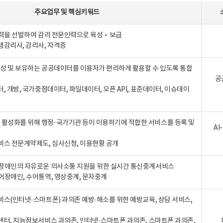
주요업무
및
핵심키워드
인력을 선발하여 감리 전문인력으로 육성‧보급
템감리사, 감리사, 자격증
 생성 및 보유하는 공공데이터를 이용자가 편리하게 활용할 수 있도록 통합
공
터, 개방, 국가중점데이터, 파일데이터, 오픈 API, 표준데이터, 이슈데이
활성화를 위해 행정·국가기관 등이 이용하기에 적합한 서비스를 등록 및
A
비스 전문계약제도, 심사신청, 이용현황 공개
장애인의 자유로운 의사소통 지원을 위한 실시간 통신중계서비스
어장애인, 수어통역, 영상중계, 문자중계
비스(인터넷·스마트폰) 과의존 예방·해소를 위한 예방교육, 상담 서비스,
센터, 지능정보서비스 과의존, 인터넷·스마트폰 과의존, 스마트폰 과의존,