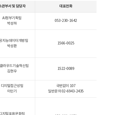
소관부서 및 담당자
대표전화
AI정부기획팀
053-230-1642
박성하
공지능데이터개방팀
1566-0025
박성환
I-클라우드기술혁신팀
1522-0089
김현우
디지털접근성팀
국번없이 107
이민기
일반문의 02-6943-2435
디지털포용문화팀