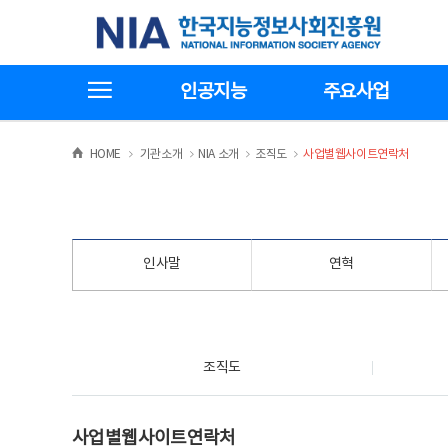
본
전
한국지능정보사회진흥원
문
체
바
메
로
뉴
가
바
전체메뉴보기
기
로
인공지능
주요사업
가
기
>
>
>
>
HOME
기관소개
NIA 소개
조직도
사업별웹사이트연락처
인사말
연혁
조직도
조직도
사업별웹사이트연락처
사업별웹사이트연락처