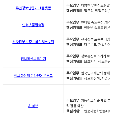
주요업무
: 다양한 무인정보단말기
무인정보단말기 UI플랫폼
핵심키워드
: 접근성, 웹접근성,
주요업무
: 인터넷 속도측정, 웹접
인터넷품질측정
핵심키워드
: 인터넷 속도측정, 
주요업무
: 전자정부 표준프레임워
전자정부 표준프레임워크포털
핵심키워드
: 다운로드, 개발가이
주요업무
: 정보통신보조기기 보급
정보통신보조기기
핵심키워드
: 보조기기, 정보통신
주요업무
: 한국연구재단의 등재
정보화정책 온라인논문투고
핵심키워드
: 정보화정책, 저널, 논문,
주요업무
: 지능정보기술 개발 촉
AI 허브
및 활용 확산
핵심키워드
:
인공지능 학습용 데이터,