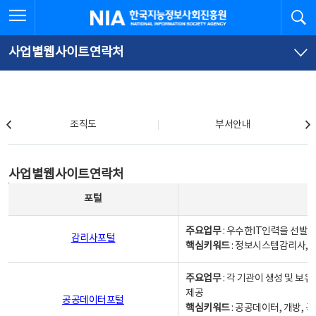
본
전
전체메뉴 열기
검
한국지능정보사회진흥원
문
체
바
메
로
뉴
가
바
사업별웹사이트연락처
기
로
가
기
조직도
조직도
부서안내
사업별웹사이트연락처
사업별웹사이트연락처
사업별웹사이트연락처 - 포털, 주요업무및 핵심키워드, 소관부서 및 담당자, 대표전화로 구성됨
포털
주요업무
: 우수한IT인력을 선발
감리사포털
핵심키워드
: 정보시스템감리사, 
주요업무
: 각 기관이 생성 및 
제공
공공데이터포털
핵심키워드
: 공공데이터, 개방, 