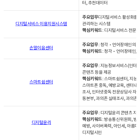
터, 추천데이터
주요업무
디지털서비스 활성화를 위
디지털서비스 이용지원시스템
관리하는 시스템
핵심키워드
: 디지털서비스 전문계
주요업무
: 청각‧언어장애인의 
손말이음센터
핵심키워드
: 청각‧언어장애인, 
주요업무
: 지능정보서비스(인터넷
콘텐츠 등을 제공
핵심키워드
: 스마트쉼센터, 지능
스마트쉼센터
스마트폰 중독, 예방교육, 센터내
조사, 인터넷중독 전문상담사 자격
동본부, 과의존 실태조사, 과의존
주요업무
: 디지털윤리 콘텐츠 지원
핵심키워드
: 방송통신위원회, 방
디지털윤리
예방, 사이버폭력, 아인세, 아름다
디지털시민