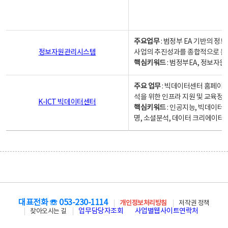
주요업무
: 범정부 EA 기반의 
정보자원관리시스템
사업의 추진성과를 종합적으로 분
핵심키워드
: 범정부EA, 정보
주요 업무
: 빅데이터센터 홈페이지
석을 위한 인프라 지원 및 교육정보
K-ICT 빅데이터센터
핵심키워드
: 인공지능, 빅데이터
명, 소셜분석, 데이터 크리에이터 
대표전화 ☏ 053-230-1114
개인정보처리방침
저작권 정책
업무담당자조회
사업별웹사이트연락처
찾아오시는 길