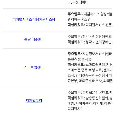
터, 추천데이터
주요업무
디지털서비스 활성화를 위
디지털서비스 이용지원시스템
관리하는 시스템
핵심키워드
: 디지털서비스 전문계
주요업무
: 청각‧언어장애인의 
손말이음센터
핵심키워드
: 청각‧언어장애인, 
주요업무
: 지능정보서비스(인터넷
콘텐츠 등을 제공
핵심키워드
: 스마트쉼센터, 지능
스마트쉼센터
스마트폰 중독, 예방교육, 센터내
조사, 인터넷중독 전문상담사 자격
동본부, 과의존 실태조사, 과의존
주요업무
: 디지털윤리 콘텐츠 지원
핵심키워드
: 방송통신위원회, 방
디지털윤리
예방, 사이버폭력, 아인세, 아름다
디지털시민