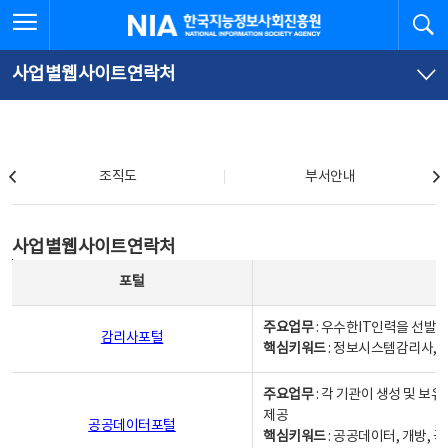
본
전
전체메뉴 열기
검
한국지능정보사회진흥원
문
체
바
메
로
뉴
가
바
사업별웹사이트연락처
기
로
가
기
조직도
조직도
부서안내
사업별웹사이트연락처
사업별웹사이트연락처
사업별웹사이트연락처 - 포털, 주요업무및 핵심키워드, 소관부서 및 담당자, 대표전화로 구성됨
포털
주요업무
: 우수한IT인력을 선발
감리사포털
핵심키워드
: 정보시스템감리사, 
주요업무
: 각 기관이 생성 및 
제공
공공데이터포털
핵심키워드
: 공공데이터, 개방, 