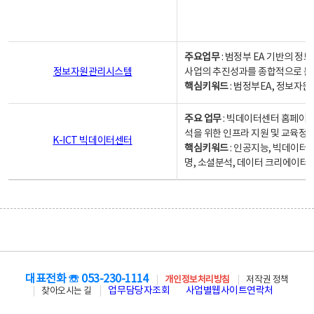
주요업무
: 범정부 EA 기반의 
정보자원관리시스템
사업의 추진성과를 종합적으로 분
핵심키워드
: 범정부EA, 정보
주요 업무
: 빅데이터센터 홈페이지
석을 위한 인프라 지원 및 교육정보
K-ICT 빅데이터센터
핵심키워드
: 인공지능, 빅데이터
명, 소셜분석, 데이터 크리에이터 
대표전화 ☏ 053-230-1114
개인정보처리방침
저작권 정책
업무담당자조회
사업별웹사이트연락처
찾아오시는 길