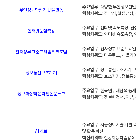
주요업무
: 다양한 무인정보단말기
무인정보단말기 UI플랫폼
핵심키워드
: 접근성, 웹접근성,
주요업무
: 인터넷 속도측정, 웹접
인터넷품질측정
핵심키워드
: 인터넷 속도측정, 
주요업무
: 전자정부 표준프레임워
전자정부 표준프레임워크포털
핵심키워드
: 다운로드, 개발가이
주요업무
: 정보통신보조기기 보급
정보통신보조기기
핵심키워드
: 보조기기, 정보통신
주요업무
: 한국연구재단의 등재
정보화정책 온라인논문투고
핵심키워드
: 정보화정책, 저널, 논문,
주요업무
: 지능정보기술 개발 촉
AI 허브
및 활용 확산
핵심키워드
:
인공지능 학습용 데이터,